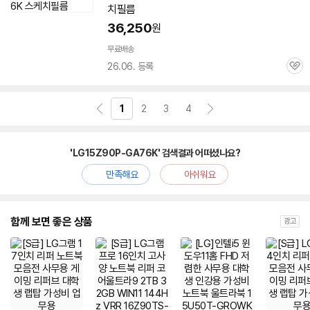
치필름
36,250
원
무료배송
26.06. 등록
관
심
1
2
3
4
'LG15Z90P-GA76K' 검색결과 어떠셨나요?
만족해요
아쉬워요
함께 보면 좋은 상품
광고