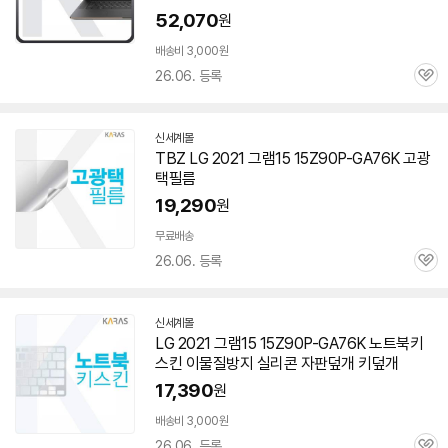
52,070
원
배송비 3,000원
26.06. 등록
관
심
신세계몰
TBZ LG 2021 그램15 15Z90P-GA76K 고광
택필름
19,290
원
무료배송
26.06. 등록
관
심
신세계몰
LG 2021 그램15 15Z90P-GA76K 노트북키
스킨 이물질방지 실리콘 자판덮개 키덮개
17,390
원
배송비 3,000원
26.06. 등록