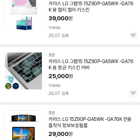
카라스 LG 그램15 15Z90P-GA5WK -GA76
이
K 용 멀티 컬러 키스킨
버
페
39,000
원
이
무료배송
26.07. 등록
관
심
조은
네
카라스 LG 그램15 15Z90P-GA5WK -GA76
이
K 용 항균 키스킨 커버
버
페
25,000
원
이
무료배송
26.07. 등록
관
심
조은
네
카라스 LG 15Z90P-GA5WK -GA76K 전용
이
흡착식 정보보호필름
버
페
29,000
원
이