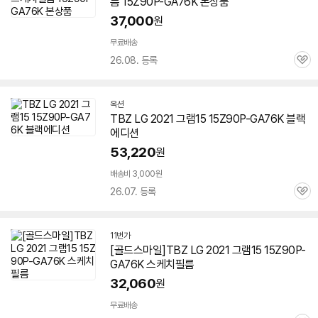
름 15Z90P-GA76K 본상품
37,000
원
무료배송
26.08. 등록
관
심
옥션
TBZ LG 2021 그램15 15Z90P-GA76K 블랙
에디션
53,220
원
배송비 3,000원
26.07. 등록
관
심
11번가
[골드스마일]TBZ LG 2021 그램15 15Z90P-
GA76K 스케치필름
32,060
원
무료배송