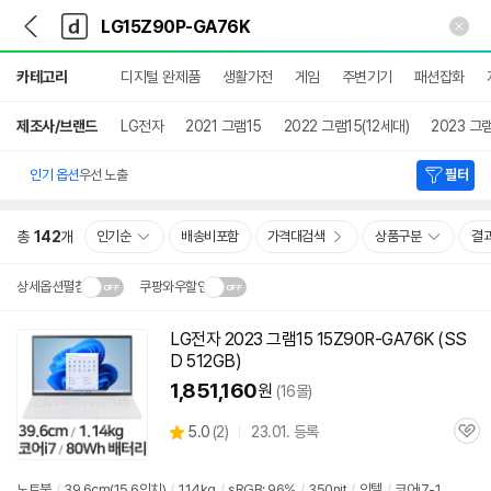
뒤
다
본문 바로가기
다
로
나
나
가
와
와
상
기
메
카테고리
디지털 완제품
생활가전
게임
주변기기
패션잡화
세
인
검
색
제조사/브랜드
LG전자
2021 그램15
2022 그램15(12세대)
2023 그
인기 옵션
우선 노출
필터
총
142
개
인기순
배송비포함
가격대검색
상품구분
결
상세옵션펼침
쿠팡와우할인
설치 환경·지역에 따라
LG전자 2023 그램15 15Z90R-GA76K (SS
닫
배송·설치비가 달라집니다.
D 512GB)
기
1,851,160
원
(16몰)
상
5.0
(
2)
23.01. 등록
관
별
품
심
점
리
노트북
/
39.6cm(15.6인치)
/
1.14kg
/
sRGB: 96%
/
350nit
/
인텔
/
코어i7-1