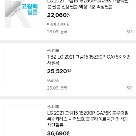
LG 2021 그램15 15Z90P-GA76K 고광택필
름 필름 전용필름 액정보호 액정필름
22,060
원
배송비 3,000원
26.06. 등록
관
심
신세계몰
TBZ LG 2021 그램15 15Z90P-GA76K 저반
사필름
25,520
원
무료배송
26.06. 등록
관
심
신세계몰
LG 2021 그램15 15Z90P-GA76K 블루컷필
름K 카라스 시력보호 블루라이트차단 청색광
차단필름
36,690
원