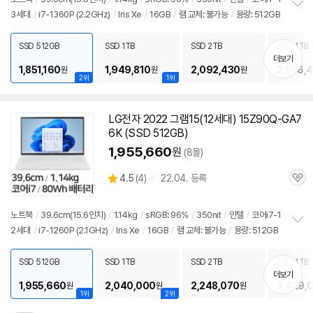
뷰
3세대
/
i7-1360P (2.2GHz)
/
Iris Xe
/
16GB
/
램 교체: 불가능
/
용량: 512GB
정
보
펼
SSD 512GB
SSD 1TB
SSD 2TB
SSD 4TB
치
더보기
기
1,851,160
1,949,810
2,092,430
2,586,
원
원
원
2위
1위
LG전자 2022 그램15(12세대) 15Z90Q-GA7
6K (SSD 512GB)
1,955,660
원
(8몰)
상
4.5
(
4)
22.04. 등록
관
별
품
심
점
리
노트북
/
39.6cm(15.6인치)
/
1.14kg
/
sRGB: 96%
/
350nit
/
인텔
/
코어i7-1
뷰
2세대
/
i7-1260P (2.1GHz)
/
Iris Xe
/
16GB
/
램 교체: 불가능
/
용량: 512GB
정
보
펼
SSD 512GB
SSD 1TB
SSD 2TB
SSD 4TB
치
더보기
기
1,955,660
2,040,000
2,248,070
3,429,
원
원
원
1위
2위