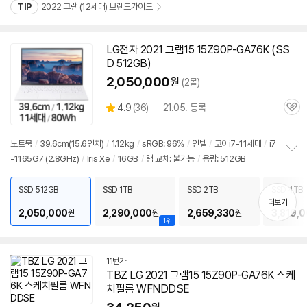
TIP
2022 그램 (12세대) 브랜드가이드
LG전자 2021 그램15 15Z90P-GA76K (SS
동
D 512GB)
영
상
2,050,000
원
(2몰)
상
4.9
(
36)
21.05. 등록
관
별
품
심
점
리
노트북
/
39.6cm(15.6인치)
/
1.12kg
/
sRGB: 96%
/
인텔
/
코어i7-11세대
/
i7
뷰
-1165G7 (2.8GHz)
/
Iris Xe
/
16GB
/
램 교체: 불가능
/
용량: 512GB
정
보
펼
SSD 512GB
SSD 1TB
SSD 2TB
SSD 4TB
치
더보기
기
2,050,000
2,290,000
2,659,330
3,819,
원
원
원
1위
11번가
TBZ LG 2021 그램15 15Z90P-GA76K 스케
치필름 WFNDDSE