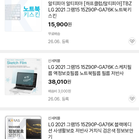
알티피아 알티피아 [하프클럽/알티피아]TBZ
LG 2021 그램15 15Z90P-GA76K 노트북키
스킨
15,900
원
무료배송
26.06. 등록
관
심
신세계몰
LG 2021 그램15 15Z90P-GA76K 스케치필
름 액정보호필름 노트북필름 필름 저반사
38,010
원
배송비 3,000원
26.06. 등록
관
심
신세계몰
LG 2021 그램15 15Z90P-GA76K 블랙에디
션 사생활보호 저반사 거치식 검은색 정보보안
기