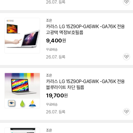
26.07. 등록
관
심
조은
네
카라스 LG 15Z90P-GA5WK -GA76K 전용
이
고광택 액정보호필름
버
페
9,400
원
이
무료배송
26.07. 등록
관
심
조은
네
카라스 LG 15Z90P-GA5WK -GA76K 전용
이
블루라이트 차단 필름
버
페
19,700
원
이
무료배송
26.07. 등록
관
심
조은
네