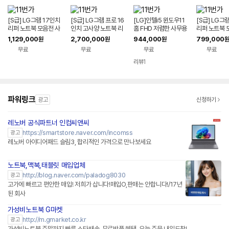
[S급] LG그램 17인치
[S급] LG그램 프로 16
[LG]인텔i5 윈도우11
[S급] LG그
리퍼 노트북 모음전 사
인치 고사양 노트북 리
홈 FHD 저렴한 사무용
리퍼 노트북 
무용 게이밍 리퍼브 대
퍼 코어울트라9 2TB
대학생 인강용 가성비
무용 게이밍 
1,129,000
2,700,000
944,000
799,000
원
원
원
원
학생 랩탑 가성비 업무
32GB WIN11 144H
노트북 울트라북 15U
학생 랩탑 가
무료
무료
무료
무료
용
z VRR 16Z90TS-G.
50T-GROWK
용
AUG9U1 사무용 게이
리뷰
1
밍 대학생 랩탑 업무용
작업용
파워링크
광고
신청하기
레노버 공식파트너 인컴씨앤씨
네이버페이 플러스
https://smartstore.naver.com/incomss
광고
레노버 아이디어패드 슬림3, 합리적인 가격으로 만나보세요
노트북,맥북,태블릿 매입업체
http://blog.naver.com/paladog8030
광고
고가에 빠르고 편안한 매입! 저희가 삽니다!매입O,판매는 안합니다!/17년
된 회사
가성비노트북 G마켓
http://m.gmarket.co.kr
광고
가성비노트북 주말까지 빠른 스타배송, 무료반품 혜택, 오늘 주문 내일도착!