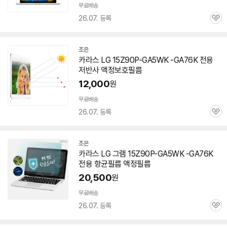
무료배송
26.07. 등록
관
심
조은
네
카라스 LG 15Z90P-GA5WK -GA76K 전용
이
저반사 액정보호필름
버
페
12,000
원
이
무료배송
26.07. 등록
관
심
조은
네
카라스 LG 그램 15Z90P-GA5WK -GA76K
이
전용 항균필름 액정필름
버
페
20,500
원
이
무료배송
26.07. 등록
관
심