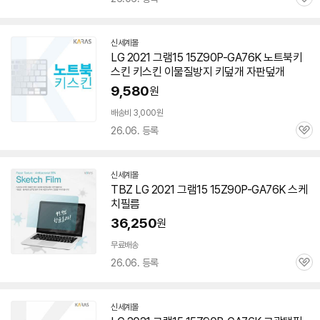
관
심
신세계몰
LG 2021 그램15 15Z90P-GA76K 노트북키
스킨 키스킨 이물질방지 키덮개 자판덮개
9,580
원
배송비 3,000원
26.06. 등록
관
심
신세계몰
TBZ LG 2021 그램15 15Z90P-GA76K 스케
치필름
36,250
원
무료배송
26.06. 등록
관
심
신세계몰