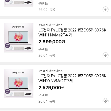
무료배송
26.04. 등록
관
심
주식회사 퍼스트나인즈
네
LG전자 Fn LG정품 2022 15ZD95P-GX76K
이
WIN11 NVMe2T추가
버
페
2,599,000
원
이
무료배송
26.04. 등록
관
심
주식회사 퍼스트나인즈
네
LG전자 Fn LG정품 2022 15ZD95P-GX76K
이
WIN10 NVMe2T교체
버
페
2,579,000
원
이
무료배송
26.04. 등록
관
심