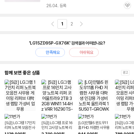
26.04. 등록
관
심
1
2
'LG15ZD95P-GX76K' 검색결과 어떠셨나요?
만족해요
아쉬워요
함께 보면 좋은 상품
광고
[S급] LG그램 17인치
[S급] LG그램 프로 16
[LG]인텔i5 윈도우11
[S급] LG그
리퍼 노트북 모음전 사
인치 고사양 노트북 리
홈 FHD 저렴한 사무용
리퍼 노트북 
무용 게이밍 리퍼브 대
퍼 코어울트라9 2TB
대학생 인강용 가성비
무용 게이밍 
1,129,000
2,700,000
944,000
799,000