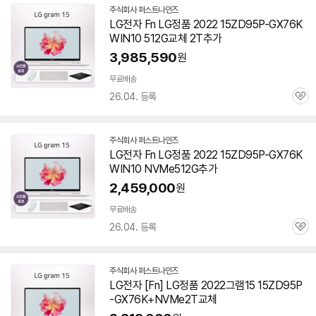
주식회사 퍼스트나인즈
네
LG전자 Fn LG정품 2022 15ZD95P-GX76K
이
WIN10 512G교체 2T추가
버
페
3,985,590
원
이
무료배송
26.04. 등록
관
심
주식회사 퍼스트나인즈
네
LG전자 Fn LG정품 2022 15ZD95P-GX76K
이
WIN10 NVMe512G추가
버
페
2,459,000
원
이
무료배송
26.04. 등록
관
심
주식회사 퍼스트나인즈
네
LG전자 [Fn] LG정품 2022그램15 15ZD95P
이
-GX76K+NVMe2T교체
버
페