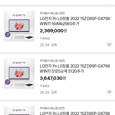
심
주식회사 퍼스트나인즈
네
LG전자 Fn LG정품 2022 15ZD95P-GX76K
이
WIN11 NVMe256G추가
버
페
2,369,000
원
이
무료배송
26.04. 등록
관
심
주식회사 퍼스트나인즈
네
LG전자 Fn LG정품 2022 15ZD95P-GX76K
이
WIN11 512G교체 512G추가
버
페
3,647,030
원
이
무료배송
26.04. 등록
관
심
주식회사 퍼스트나인즈
네
LG전자 Fn LG정품 2022 15ZD95P-GX76K
이