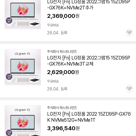
LG전자 [Fn] LG정품 2022그램15 15ZD95P
이
-GX76K+NVMe2T추가
버
페
2,369,000
원
이
무료배송
26.04. 등록
관
심
주식회사 퍼스트나인즈
네
LG전자 [Fn] LG정품 2022그램15 15ZD95P
이
-GX76K+NVMe3T교체
버
페
2,629,000
원
이
무료배송
26.04. 등록
관
심
주식회사 퍼스트나인즈
네
LG전자 [Fn] LG정품 2022 15ZD95P-GX76
이
K NVMe512G+NVMe1T
버
페
3,396,540
원
이