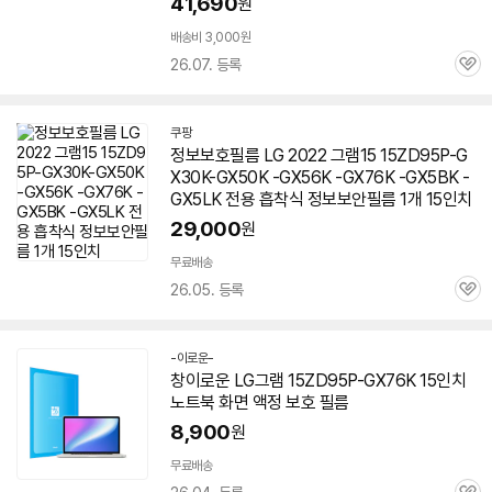
41,690
원
배송비 3,000원
26.07. 등록
관
심
쿠팡
정보보호필름 LG 2022 그램15 15ZD95P-G
X30K-GX50K -GX56K -GX76K -GX5BK -
GX5LK 전용 흡착식 정보보안필름 1개 15인치
29,000
원
무료배송
26.05. 등록
세부정보 열기/접기
관
심
-이로운-
네
창이로운 LG그램 15ZD95P-GX76K 15인치
이
노트북 화면 액정 보호 필름
버
페
8,900
원
이
무료배송