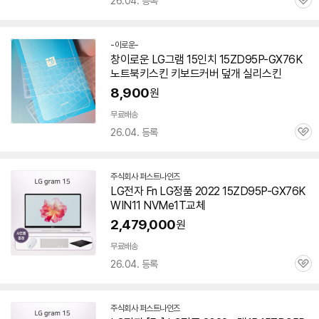
26.04. 등록
관
심
-이로운-
네
창이로운 LG그램 15인치 15ZD95P-GX76K
이
노트북키스킨 키보드커버 덮개 실리스킨
버
페
8,900
원
이
무료배송
26.04. 등록
관
심
주식회사 퍼스트나인즈
네
LG전자 Fn LG정품 2022 15ZD95P-GX76K
이
WIN11 NVMe1T교체
버
페
2,479,000
원
이
무료배송
26.04. 등록
관
심
주식회사 퍼스트나인즈
네