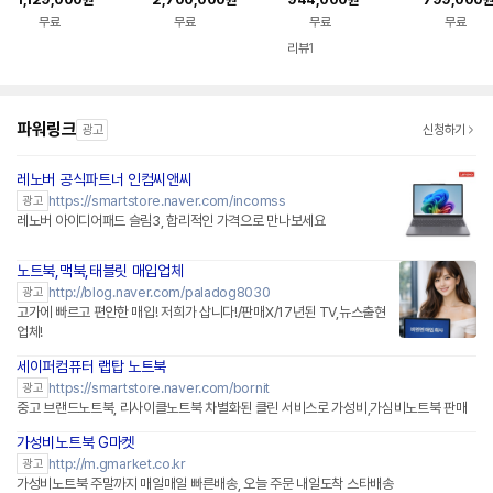
원
원
원
원
학생 랩탑 가성비 업무
32GB WIN11 144H
노트북 울트라북 15U
학생 랩탑 가
무료
무료
무료
무료
용
z VRR 16Z90TS-G.
50T-GROWK
용
AUG9U1 사무용 게이
리뷰
1
밍 대학생 랩탑 업무용
작업용
파워링크
광고
신청하기
레노버 공식파트너 인컴씨앤씨
네이버페이 플러스
https://smartstore.naver.com/incomss
광고
레노버 아이디어패드 슬림3, 합리적인 가격으로 만나보세요
노트북,맥북,태블릿 매입업체
http://blog.naver.com/paladog8030
광고
고가에 빠르고 편안한 매입! 저희가 삽니다!/판매X/17년된 TV,뉴스출현
업체!
세이퍼컴퓨터 랩탑 노트북
네이버페이 플러스
https://smartstore.naver.com/bornit
광고
중고 브랜드노트북, 리사이클노트북 차별화된 클린 서비스로 가성비,가심비노트북 판매
가성비노트북 G마켓
http://m.gmarket.co.kr
광고
가성비노트북 주말까지 매일매일 빠른배송, 오늘 주문 내일도착 스타배송