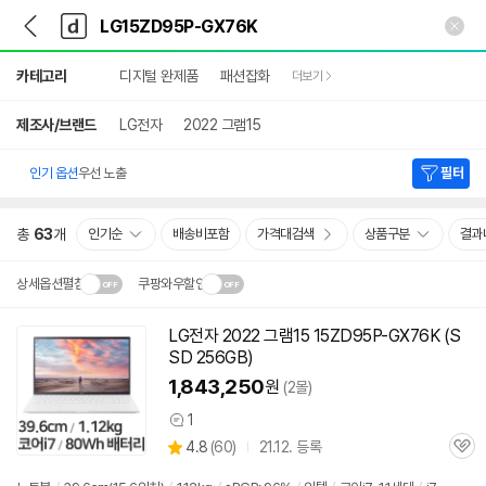
뒤
다
본문 바로가기
다
로
나
나
가
와
와
상
기
메
카테고리
디지털 완제품
패션잡화
더보기
세
인
검
색
제조사/브랜드
LG전자
2022 그램15
인기 옵션
우선 노출
필터
총
63
개
인기순
배송비포함
가격대검색
상품구분
결과
상세옵션펼침
쿠팡와우할인
설치 환경·지역에 따라
LG전자 2022 그램15 15ZD95P-GX76K (S
닫
배송·설치비가 달라집니다.
SD 256GB)
기
1,843,250
원
(2몰)
1
상
상
4.8
(
60)
21.12. 등록
품
관
별
의
품
심
점