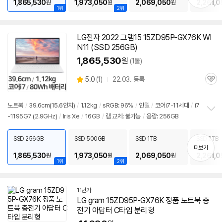
기
1,865,530
1,973,050
2,069,050
2,261,0
원
원
원
1위
2위
LG전자 2022 그램15 15ZD95P-GX76K WI
N11 (SSD 256GB)
1,865,530
원
(1몰)
상
5.0
(
1)
22.03. 등록
관
별
품
심
점
리
노트북
/
39.6cm(15.6인치)
/
1.12kg
/
sRGB: 96%
/
인텔
/
코어i7-11세대
/
i7
뷰
-1195G7 (2.9GHz)
/
Iris Xe
/
16GB
/
램 교체: 불가능
/
용량: 256GB
정
보
펼
SSD 256GB
SSD 500GB
SSD 1TB
SSD 2TB
치
더보기
기
1,865,530
1,973,050
2,069,050
2,261,0
원
원
원
1위
2위
11번가
LG gram 15ZD95P-GX76K 정품 노트북 충
전기 아답터 C타입 분리형