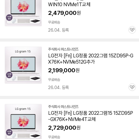
WIN10 NVMe1T교체
버
페
2,479,000
원
이
무료배송
26.04. 등록
관
심
주식회사 퍼스트나인즈
네
LG전자 [Fn] LG정품 2022그램 15ZD95P-G
이
X76K+NVMe512G추가
버
페
2,199,000
원
이
무료배송
26.04. 등록
관
심
주식회사 퍼스트나인즈
네
LG전자 [Fn] LG정품 2022그램15 15ZD95P
이
-GX76K+NVMe4T교체
버
페
2,729,000
원
이
무료배송