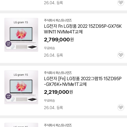
26.04. 등록
관
심
주식회사 퍼스트나인즈
네
LG전자 Fn LG정품 2022 15ZD95P-GX76K
이
WIN11 NVMe4T교체
버
페
2,799,000
원
이
무료배송
26.04. 등록
관
심
주식회사 퍼스트나인즈
네
LG전자 [Fn] LG정품 2022그램15 15ZD95P
이
-GX76K+NVMe1T교체
버
페
2,219,000
원
이
무료배송
26.04. 등록
관
심
주식회사 퍼스트나인즈
네