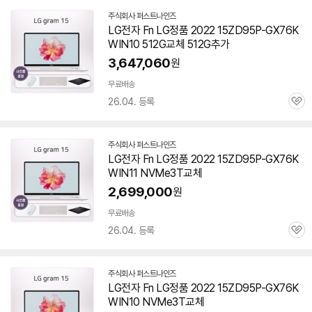
주식회사 퍼스트나인즈
네
LG전자 Fn LG정품 2022 15ZD95P-GX76K
이
WIN10 512G교체 512G추가
버
페
3,647,060
원
이
무료배송
26.04. 등록
관
심
주식회사 퍼스트나인즈
네
LG전자 Fn LG정품 2022 15ZD95P-GX76K
이
WIN11 NVMe3T교체
버
페
2,699,000
원
이
무료배송
26.04. 등록
관
심
주식회사 퍼스트나인즈
네
LG전자 Fn LG정품 2022 15ZD95P-GX76K
이
WIN10 NVMe3T교체
버