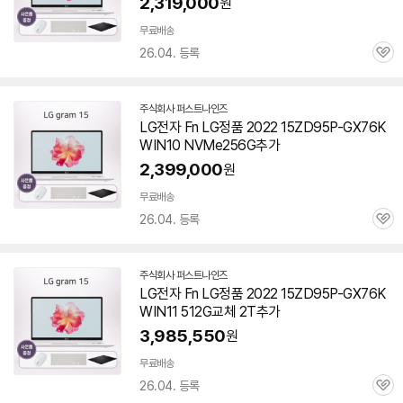
2,319,000
원
이
무료배송
26.04. 등록
관
심
주식회사 퍼스트나인즈
네
LG전자 Fn LG정품 2022 15ZD95P-GX76K
이
WIN10 NVMe256G추가
버
페
2,399,000
원
이
무료배송
26.04. 등록
관
심
주식회사 퍼스트나인즈
네
LG전자 Fn LG정품 2022 15ZD95P-GX76K
이
WIN11 512G교체 2T추가
버
페
3,985,550
원
이
무료배송
26.04. 등록
관