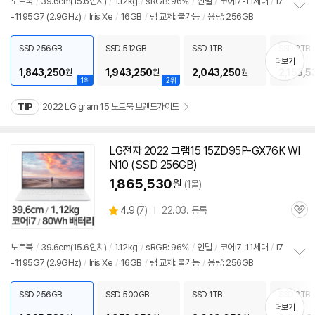
견
노트북
/
39.6cm(15.6인치)
/
1.12kg
/
sRGB: 96%
/
인텔
/
코어i7-11세대
/
i7
리
-1195G7 (2.9GHz)
/
Iris Xe
/
16GB
/
램 교체: 불가능
/
용량: 256GB
정
뷰
보
펼
SSD 256GB
SSD 512GB
SSD 1TB
SSD 2TB
치
더보기
기
1,843,250
1,943,250
2,043,250
2,153,5
원
원
원
1위
2위
TIP
2022 LG gram 15 노트북 브랜드가이드
LG전자 2022 그램15 15ZD95P-GX76K WI
N10 (SSD 256GB)
1,865,530
원
(1몰)
상
4.9
(
7)
22.03. 등록
관
별
품
심
점
리
노트북
/
39.6cm(15.6인치)
/
1.12kg
/
sRGB: 96%
/
인텔
/
코어i7-11세대
/
i7
뷰
-1195G7 (2.9GHz)
/
Iris Xe
/
16GB
/
램 교체: 불가능
/
용량: 256GB
정
보
펼
SSD 256GB
SSD 500GB
SSD 1TB
SSD 2TB
치
더보기