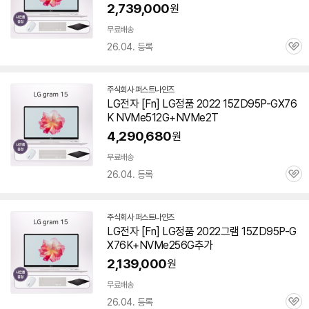
페
2,739,000
원
이
무료배송
26.04. 등록
관
심
주식회사 퍼스트나인즈
네
LG전자 [Fn] LG정품 2022 15ZD95P-GX76
이
K NVMe512G+NVMe2T
버
페
4,290,680
원
이
무료배송
26.04. 등록
관
심
주식회사 퍼스트나인즈
네
LG전자 [Fn] LG정품 2022그램 15ZD95P-G
이
X76K+NVMe256G추가
버
페
2,139,000
원
이
무료배송
26.04. 등록
관