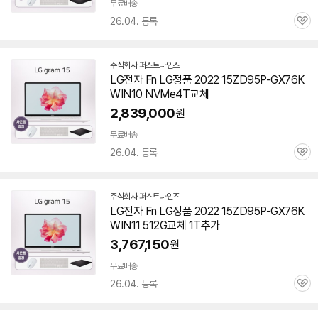
무료배송
26.04. 등록
관
심
주식회사 퍼스트나인즈
네
LG전자 Fn LG정품 2022 15ZD95P-GX76K
이
WIN10 NVMe4T교체
버
페
2,839,000
원
이
무료배송
26.04. 등록
관
심
주식회사 퍼스트나인즈
네
LG전자 Fn LG정품 2022 15ZD95P-GX76K
이
WIN11 512G교체 1T추가
버
페
3,767,150
원
이
무료배송
26.04. 등록
관
심