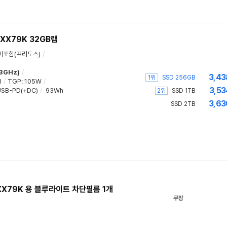
XX79K 32GB램
미포함(프리도스)
/
.3GHz)
/
3,43
1위
SSD 256GB
B
/
TGP
:
105W
/
3,53
SB-PD(+DC)
/
93Wh
2위
SSD 1TB
3,63
SSD 2TB
-XX79K 용 블루라이트 차단필름 1개
쿠팡