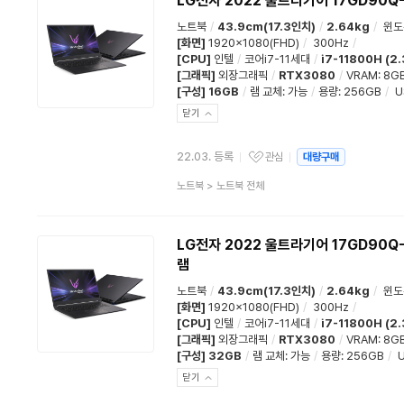
LG전자 2022 울트라기어 17GD90Q-
노트북
/
43.9cm(17.3인치)
/
2.64kg
/
윈도
[화면]
1920x1080(FHD)
/
300Hz
/
[CPU]
인텔
/
코어i7-11세대
/
i7-11800H (2
[그래픽]
외장그래픽
/
RTX3080
/
VRAM: 8G
[구성]
16GB
/
램 교체
:
가능
/
용량
:
256GB
/
U
닫기
22.03. 등록
관심
대량구매
관심상품
상
노트북
>
노트북 전체
품
분
류
LG전자 2022 울트라기어 17GD90Q-X
램
노트북
/
43.9cm(17.3인치)
/
2.64kg
/
윈도
[화면]
1920x1080(FHD)
/
300Hz
/
[CPU]
인텔
/
코어i7-11세대
/
i7-11800H (2
[그래픽]
외장그래픽
/
RTX3080
/
VRAM: 8G
[구성]
32GB
/
램 교체
:
가능
/
용량
:
256GB
/
U
닫기