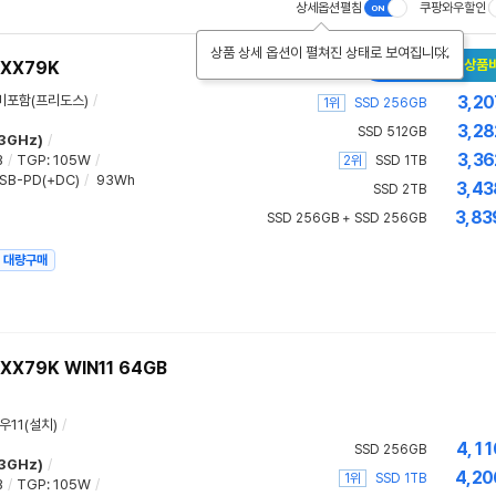
상세옵션펼침
쿠팡와우할인
상품 상세 옵션이 펼쳐진 상태로 보여집니다.
New 새로워진 상품
-XX79K
미포함(프리도스)
/
3,20
1위
SSD 256GB
3,28
SSD 512GB
.3GHz)
/
3,36
B
/
TGP
:
105W
/
2위
SSD 1TB
SB-PD(+DC)
/
93Wh
3,43
SSD 2TB
3,83
SSD 256GB + SSD 256GB
대량구매
X79K WIN11 64GB
우11(설치)
/
4,11
SSD 256GB
.3GHz)
/
4,20
1위
SSD 1TB
B
/
TGP
:
105W
/