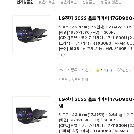
인기상품순
낮은가격순
높은가격순
신상품순
상품평 많은순
LG전자 2022 울트라기어 17GD90Q
노트북
/
43.9cm(17.3인치)
/
2.64kg
/
OS
[화면]
1920x1080(FHD)
/
300Hz
/
[CPU]
인텔
/
코어i7-11세대
/
i7-11800H (2
[그래픽]
외장그래픽
/
RTX3080
/
VRAM: 8G
[구성]
16GB
/
램 교체
:
가능
/
용량
:
256GB
/
U
닫기
22.02. 등록
의견
1
4.6
(
5
)
관심
관심상품
상
노트북
>
노트북 전체
품
분
류
LG전자 2022 울트라기어 17GD90Q-X
램
노트북
/
43.9cm(17.3인치)
/
2.64kg
/
윈도
[화면]
1920x1080(FHD)
/
300Hz
/
[CPU]
인텔
/
코어i7-11세대
/
i7-11800H (2
[그래픽]
외장그래픽
/
RTX3080
/
VRAM: 8G