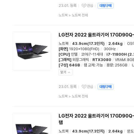
23.01. 등록
관심
대량구매
관심상품
상
노트북
>
노트북 전체
품
분
류
LG전자 2022 울트라기어 17GD90Q-
노트북
/
43.9cm(17.3인치)
/
2.64kg
/
OS
[화면]
1920x1080(FHD)
/
300Hz
/
[CPU]
인텔
/
코어i7-11세대
/
i7-11800H (2
[그래픽]
외장그래픽
/
RTX3080
/
VRAM: 8G
[구성]
64GB
/
램 교체
:
가능
/
용량
:
256GB
/
U
닫기
23.01. 등록
관심
대량구매
관심상품
상
노트북
>
노트북 전체
품
분
류
LG전자 2022 울트라기어 17GD90Q-
램
노트북
/
43.9cm(17.3인치)
/
2.64kg
/
윈도