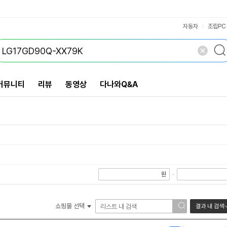
VS검색
개 담김
삭제
검색
닫기
닫기
자동차
조립PC
커뮤니티
리뷰
동영상
다나와Q&A
원
~
쇼핑몰 선택
결과 내 검색