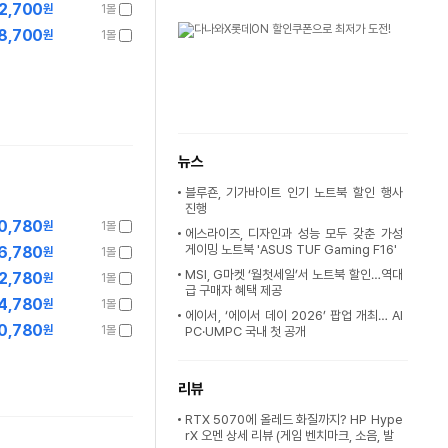
2,700
원
1몰
8,700
원
1몰
뉴스
블루죤, 기가바이트 인기 노트북 할인 행사
진행
0,780
원
1몰
에스라이즈, 디자인과 성능 모두 갖춘 가성
게이밍 노트북 'ASUS TUF Gaming F16'
6,780
원
1몰
MSI, G마켓 ‘월첫세일’서 노트북 할인…역대
2,780
원
1몰
급 구매자 혜택 제공
4,780
원
1몰
에이서, ‘에이서 데이 2026’ 팝업 개최… AI
0,780
원
1몰
PC·UMPC 국내 첫 공개
리뷰
RTX 5070에 올레드 화질까지? HP Hype
rX 오멘 상세 리뷰 (게임 벤치마크, 소음, 발