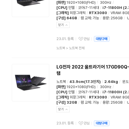
[화면]
1920x1080(FHD)
/
300Hz
/
[CPU]
인텔
/
코어i7-11세대
/
i7-11800H (2
[그래픽]
외장그래픽
/
RTX3080
/
VRAM: 8G
[구성]
64GB
/
램 교체
:
가능
/
용량
:
256GB
/
U
닫기
23.01. 등록
관심
대량구매
관심상품
상
노트북
>
노트북 전체
품
분
류
LG전자 2022 울트라기어 17GD90Q-
램
노트북
/
43.9cm(17.3인치)
/
2.64kg
/
윈도
[화면]
1920x1080(FHD)
/
300Hz
/
[CPU]
인텔
/
코어i7-11세대
/
i7-11800H (2
[그래픽]
외장그래픽
/
RTX3080
/
VRAM: 8G
[구성]
32GB
/
램 교체
:
가능
/
용량
:
256GB
/
U
닫기
23.01. 등록
관심
대량구매
관심상품