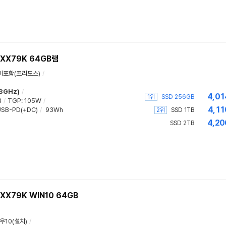
XX79K 64GB램
미포함(프리도스)
/
.3GHz)
/
4,01
1위
SSD 256GB
B
/
TGP
:
105W
/
4,11
SB-PD(+DC)
/
93Wh
2위
SSD 1TB
4,20
SSD 2TB
XX79K WIN10 64GB
우10(설치)
/