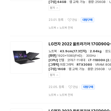
[구성]
64GB
/
램 교체
:
가능
/
용량
:
256GB
/
U
닫기
23.01. 등록
관심
대량구매
관심상품
상
노트북
>
노트북 전체
품
분
류
LG전자 2022 울트라기어 17GD90Q-
노트북
/
43.9cm(17.3인치)
/
2.64kg
/
윈도
[화면]
1920x1080(FHD)
/
300Hz
/
[CPU]
인텔
/
코어i7-11세대
/
i7-11800H (2
[그래픽]
외장그래픽
/
RTX3080
/
VRAM: 8G
[구성]
16GB
/
램 교체
:
가능
/
용량
:
256GB
/
U
닫기
22.05. 등록
관심
대량구매
관심상품
상
노트북
>
노트북 전체
품
분
류