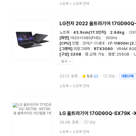
상
노트북
>
노트북 전체
품
분
류
LG전자 2022 울트라기어 17GD90Q-
노트북
/
43.9cm(17.3인치)
/
2.64kg
/
OS
[화면]
1920x1080(FHD)
/
300Hz
/
[CPU]
인텔
/
코어i7-11세대
/
i7-11800H (2
[그래픽]
외장그래픽
/
RTX3080
/
VRAM: 8G
[구성]
32GB
/
램 교체
:
가능
/
용량
:
256GB
/
U
닫기
22.12. 등록
5.0
(
2
)
관심
대량구매
관심상품
상
노트북
>
노트북 전체
품
분
류
LG 울트라기어 17GD90Q-SX79K 
26.08. 등록
관심
관심상품
상
노트북
>
노트북 전체