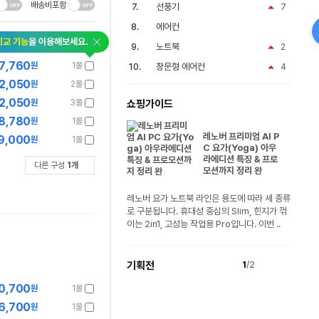
배송비포함
선풍기
7
에어컨
비교 기능
을 이용해보세요.
노트북
2
7,760
원
1몰
창문형 에어컨
4
2,050
원
2몰
2,050
원
3몰
쇼핑가이드
8,780
원
1몰
레노버 프리미엄 AI P
9,000
원
1몰
C 요가(Yoga) 아우
라에디션 특징 & 프로
다른 구성
1
개
모션까지 정리 완
레노버 요가 노트북 라인은 용도에 따라 세 종류
로 구분됩니다. 휴대성 중심의 Slim, 힌지가 꺾
이는 2in1, 고성능 작업용 Pro입니다. 이번 ..
기획전
1
/2
0,700
원
1몰
6,700
원
1몰