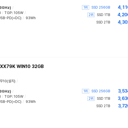
4,11
1위
.3GHz)
/
SSD 256GB
B
/
TGP
:
105W
/
4,20
2위
SSD 1TB
SB-PD(+DC)
/
93Wh
4,30
SSD 2TB
XX79K WIN10 32GB
우10(설치)
/
3,53
1위
.3GHz)
/
SSD 256GB
B
/
TGP
:
105W
/
3,63
2위
SSD 1TB
SB-PD(+DC)
/
93Wh
3,72
SSD 2TB