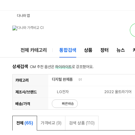
LG17GD90Q-XX79K : 다나와 통합검색
검색될 최소 가격 입력
검색될 최대 가격 입력
별점
별점
리뷰수
리뷰수
서비스
다나와 앱
전체 카테고리
통합검색
상품
장터
뉴스
상세검색
CM 추천 옵션은
하이라이트
로 강조했어요.
디지털 완제품
91
카테고리
LG전자
2022 울트라기어
제조사/브랜드
배송/가격
빠른배송
전체
(65)
가격비교
(9)
검색 상품
(110)