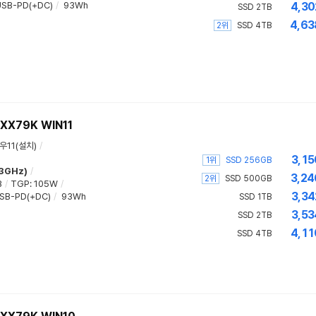
SB-PD(+DC)
/
93Wh
4,30
SSD 2TB
4,63
2위
SSD 4TB
XX79K WIN11
우11(설치)
/
3,15
1위
SSD 256GB
.3GHz)
/
3,24
2위
SSD 500GB
B
/
TGP
:
105W
/
3,34
SB-PD(+DC)
/
93Wh
SSD 1TB
3,53
SSD 2TB
4,11
SSD 4TB