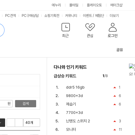
싫어요
좋아요
에누리
몰테일
플레이오토
메이크샵
PC견적
PC구매상담
쇼핑기획전
커뮤니티
이벤트
/
체험단
더보기
최근
관심
로그인
공유
관
련
다나와 인기 키워드
컨
텐
급상승 키워드
1
/8
츠
ddr5 16gb
1
9800x3d
6
원
검색
제습기
6
7700x3d
닌텐도 스위치 2
3
모니터
11