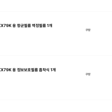
XX79K 용 항균필름 액정필름 1개
쿠팡
-XX79K 용 정보보호필름 흡착식 1개
쿠팡