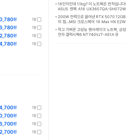
16인치인데 1.1kg? 이 노트북은 반칙입니다!
ASUS 젠북 A16 UX3607QA-SH072W
[노리다]
200W 전력으로 끌어낸 RTX 5070 12GB
0,780
원
1몰
의 힘…MSI 크로스헤어 16 Max HX E2W
GXK-U9+ QHD+ OLE
6,780
원
1몰
작고 가벼운 고성능 팬서레이크 노트북, 삼성
전자 갤럭시북6 NT740VJT-A51A 유
2,780
원
1몰
4,780
원
1몰
4,700
원
1몰
0,700
원
1몰
6,700
원
1몰
2,700
원
1몰