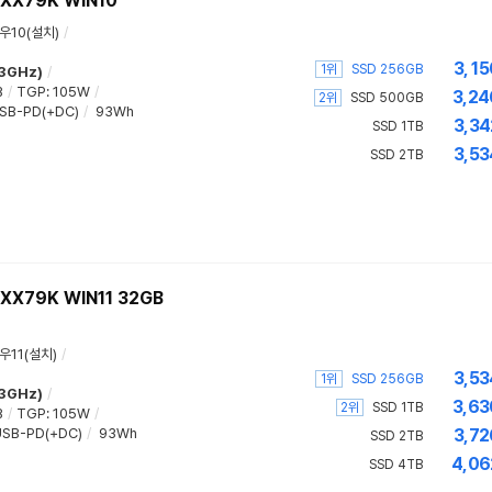
XX79K WIN10
우10(설치)
/
3,15
1위
SSD 256GB
.3GHz)
/
B
/
TGP
:
105W
/
3,24
2위
SSD 500GB
SB-PD(+DC)
/
93Wh
3,34
SSD 1TB
3,53
SSD 2TB
X79K WIN11 32GB
우11(설치)
/
3,53
1위
SSD 256GB
.3GHz)
/
3,63
2위
SSD 1TB
B
/
TGP
:
105W
/
SB-PD(+DC)
/
93Wh
3,72
SSD 2TB
4,06
SSD 4TB