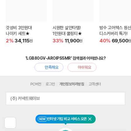
갓성비 3만원대
시원한 살안타템!
방수 고어텍스 등
나이키 세트★
1만원대 쿨링티★
디스커버리 특가!
2%
34,115
33%
11,900
40%
69,500
원
원
'LGB80GV-AROIPS5MR' 검색결과 어떠셨나요?
만족해요
아쉬워요
PC버전
로그인
개인정보처리방침
고객센터
(주) 커넥트웨이브
인터넷 가입 비교 서비스 오픈
NEW
닫기
이
전