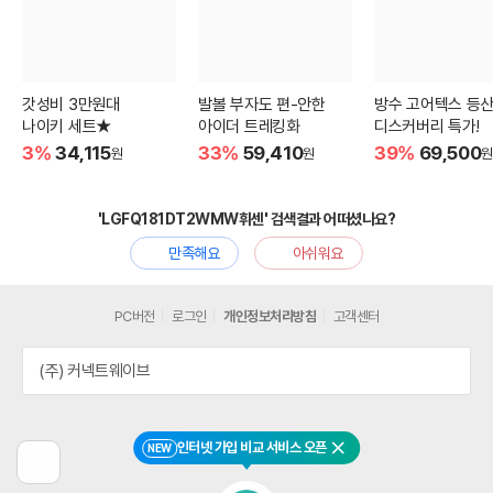
갓성비 3만원대
발볼 부자도 편-안한
방수 고어텍스 등
나이키 세트★
아이더 트레킹화
디스커버리 특가!
3%
34,115
33%
59,410
39%
69,500
원
원
원
'LGFQ181DT2WMW휘센' 검색결과 어떠셨나요?
만족해요
아쉬워요
PC버전
로그인
개인정보처리방침
고객센터
(주) 커넥트웨이브
인터넷 가입 비교 서비스 오픈
NEW
닫기
이
전