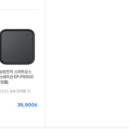
삼성전자 스마트싱스
스테이션 EP-P9500
(정품)
판매몰
23.01. 등록
51
39,900
최
원
저
가