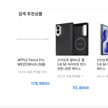
검색 추천상품
APPLE Pencil Pro
신지모루 갤럭시Z 폴
신지모루
MX2D3KH/A (정품)
드8 M-아라미핏 힌지
드8 M
전면+후면 케이스
케이스
판매몰
24.06. 등록
160
판매몰
26.07. 등록
7
26.07. 
178,980
최
원
70,400
최
저
원
저
가
가