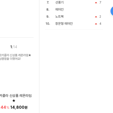
선풍기
7
에어컨
노트북
2
창문형 에어컨
4
1
/14
카콜라 신상품 레몬라임
★
상큼함을 더했어요!
44
14,800
%
원