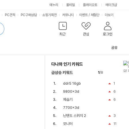
에누리
몰테일
플레이오토
메이크샵
PC견적
PC구매상담
쇼핑기획전
커뮤니티
이벤트
/
체험단
더보기
최근
관심
로그인
공유
관
련
다나와 인기 키워드
컨
텐
급상승 키워드
1
/8
츠
ddr5 16gb
1
9800x3d
6
제습기
6
7700x3d
닌텐도 스위치 2
3
모니터
11