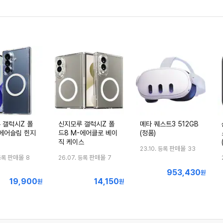
 갤럭시Z 폴
신지모루 갤럭시Z 폴
메타 퀘스트3 512GB
-에어슬림 힌지
드8 M-에어클로 베이
(정품)
직 케이스
판매몰
23.10. 등록
33
판매몰
판매몰
등록
8
26.07. 등록
7
953,430
최
원
19,900
14,150
최
최
원
원
저
저
저
가
가
가