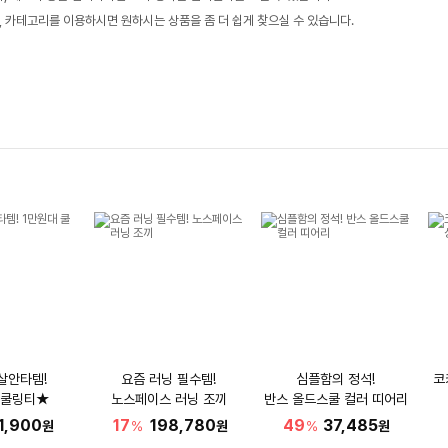
, 카테고리를 이용하시면 원하시는 상품을 좀 더 쉽게 찾으실 수 있습니다.
살안타템!
요즘 러닝 필수템!
심플함의 정석!
코
 쿨링티★
노스페이스 러닝 조끼
반스 올드스쿨 컬러 띠어리
1,900
17
198,780
49
37,485
원
%
원
%
원