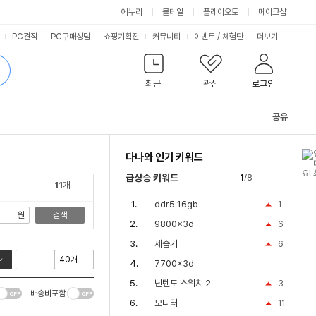
싫어요
좋아요
에누리
몰테일
플레이오토
메이크샵
PC견적
PC구매상담
쇼핑기획전
커뮤니티
이벤트
/
체험단
더보기
최근
관심
로그인
공유
관
련
다나와 인기 키워드
컨
텐
급상승 키워드
1
/8
츠
11
개
ddr5 16gb
1
원
검색
9800x3d
6
제습기
6
7700x3d
닌텐도 스위치 2
3
배송비포함
모니터
11