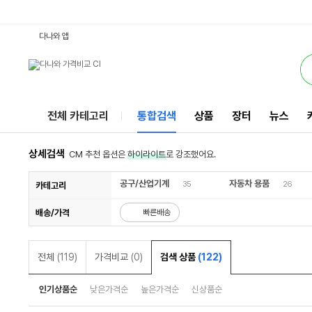
MX5200 : 다나와 통합검색
검색될 최소 가격 입력
검색될 최대 가격 입력
서비스
다나와 앱
전체 카테고리
통합검색
상품
장터
뉴스
상세검색
CM 추천 옵션은
하이라이트
로 강조했어요.
공구/산업기계
자동차 용품
35
26
카테고리
배송/가격
빠른배송
전체
(119)
가격비교
(0)
검색 상품
(122)
인기상품순
낮은가격순
높은가격순
신상품순