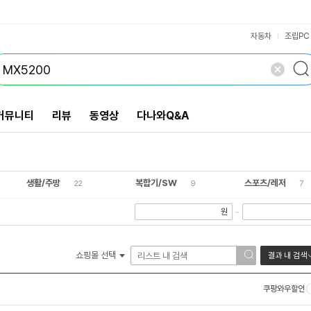
VS검색
개 담김
삭제
검색
자동차
조립PC
커뮤니티
리뷰
동영상
다나와Q&A
생활/주방
복합기/SW
스포츠/레저
22
9
7
원
~
쇼핑몰 선택
결과 내 검색
쿠팡와우할인