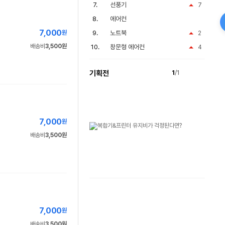
선풍기
7
에어컨
7,000
원
노트북
2
배송비
3,500원
창문형 에어컨
4
기획전
1
/1
7,000
원
배송비
3,500원
7,000
원
배송비
3,500원