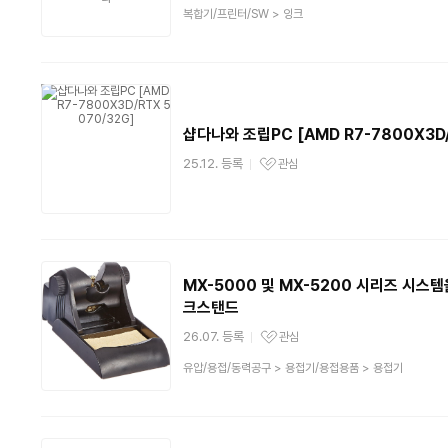
상
복합기/프린터/SW
>
잉크
품
분
류
샵다나와 조립PC [AMD R7-7800X3D/
25.12. 등록
관심
관심상품
MX-5000 및 MX-5200 시리즈 시스템
크스탠드
26.07. 등록
관심
관심상품
상
유압/용접/동력공구
>
용접기/용접용품
>
용접기
품
분
류