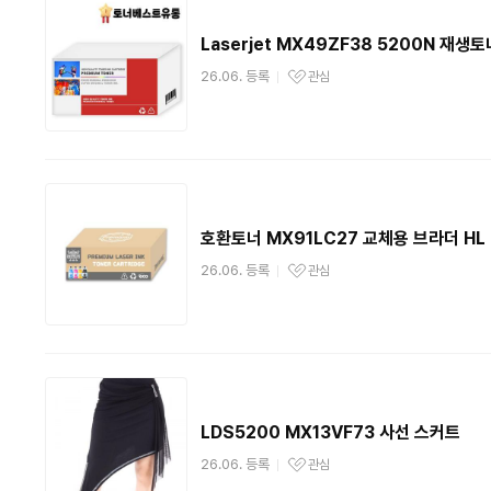
Laserjet MX49ZF38 5200N 재생토
26.06. 등록
관심
관심상품
호환토너 MX91LC27 교체용 브라더 HL 
26.06. 등록
관심
관심상품
LDS5200 MX13VF73 사선 스커트
26.06. 등록
관심
관심상품