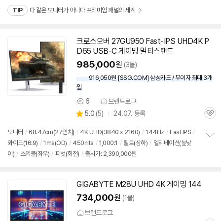
펼
치
TIP
다 같은 모니터가 아니다 프리미엄 패널의 세계
기
크로스오버 27GU950 Fast-IPS UHD4K P
D65 USB-C 게이밍 멀티스탠드
985,000
원
(3몰)
916,050원 [SSG.COM] 삼성카드 / 무이자 최대 3개
월
6
브랜드로그
상
상
5.0
(
5)
24.07. 등록
품
관
별
의
품
심
점
견
모니터
/
68.47cm(27인치)
/
4K UHD(3840 x 2160)
/
144Hz
/
Fast IPS
/
리
와이드(16:9)
/
1ms(OD)
/
450nits
/
1,000:1
/
틸트(상하)
/
엘리베이션(높낮
정
뷰
이)
/
스위블(좌우)
/
피벗(회전)
/
출시가: 2,390,000원
보
펼
치
기
GIGABYTE M28U UHD 4K 게이밍 144
734,000
원
(1몰)
브랜드로그