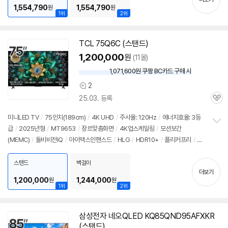
1,554,790
1,554,790
원
원
1위
2위
TCL 75Q6C (스탠드)
1,200,000
원
(11몰)
1,071,600원 쿠팡 BC카드 구매 시
와
우
2
상
할
25.03. 등록
품
인
관
의
가
심
견
미니LED TV
/
75인치(189cm)
/
4K UHD
/
주사율: 120Hz
/
에너지효율: 3등
급
/
2025년형
/
MT9653
/
장르맞춤화면
/
4K업스케일링
/
모션보간
정
(MEMC)
/
돌비비전IQ
/
아이맥스인핸스드
/
HLG
/
HDR10+
/
플리커프리
/
H
보
펼
DMI2.1
/
FreeSync
/
ALLM
/
VRR(144Hz)
/
게임모드
/
HDMI(전체): 4개
/
치
출시가: 2,849,000원
스탠드
벽걸이
기
더보기
1,200,000
1,244,000
원
원
1위
2위
삼성전자 네오QLED KQ85QND95AFXKR
(스탠드)