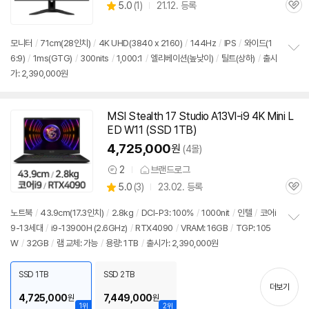
상
5.0
(
1)
21.12. 등록
관
별
품
심
점
리
모니터
/
71cm(28인치)
/
4K UHD(3840 x 2160)
/
144Hz
/
IPS
/
와이드(1
뷰
6:9)
/
1ms(GTG)
/
300nits
/
1,000:1
/
엘리베이션(높낮이)
/
틸트(상하)
/
출시
정
가: 2,390,000원
보
펼
치
기
MSI Stealth 17 Studio A13VI-i9 4K Mini L
ED W11 (SSD 1TB)
4,725,000
원
(4몰)
2
브랜드로그
상
상
5.0
(
3)
23.02. 등록
품
관
별
의
품
심
점
견
노트북
/
43.9cm(17.3인치)
/
2.8kg
/
DCI-P3: 100%
/
1000nit
/
인텔
/
코어i
리
9-13세대
/
i9-13900H (2.6GHz)
/
RTX4090
/
VRAM: 16GB
/
TGP: 105
정
뷰
W
/
32GB
/
램 교체: 가능
/
용량: 1TB
/
출시가: 2,390,000원
보
펼
치
SSD 1TB
SSD 2TB
기
더보기
4,725,000
7,449,000
원
원
1위
2위