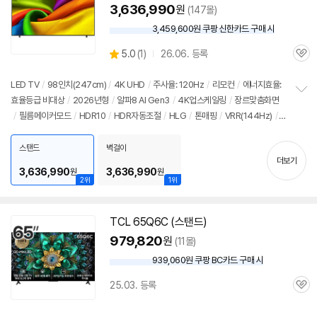
3,636,990
원
(147몰)
3,459,600원 쿠팡 신한카드 구매 시
와
우
상
5.0
(
1)
26.06. 등록
할
관
별
인
품
심
점
가
리
LED TV
/
98인치(247cm)
/
4K UHD
/
주사율: 120Hz
/
리모컨
/
에너지효율:
뷰
효율등급 비대상
/
2026년형
/
알파8 AI Gen3
/
4K업스케일링
/
장르맞춤화면
정
/
필름메이커모드
/
HDR10
/
HDR자동조절
/
HLG
/
톤매핑
/
VRR(144Hz)
/
보
펼
ALLM
/
HGIG
/
FreeSync
/
게임모드
/
DLG: 288Hz
/
웹OS 26
/
HDMI(전
치
체): 4개
/
출시가: 5,090,000원
스탠드
벽걸이
기
더보기
3,636,990
3,636,990
원
원
2위
1위
TCL 65Q6C (스탠드)
979,820
원
(11몰)
939,060원 쿠팡 BC카드 구매 시
와
우
25.03. 등록
할
관
인
심
가