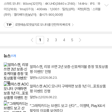
점
견
리
스마트 모니터
/
80cm(32인치)
/
4K UHD(3840 x 2160)
/
144Hz
/
IPS
/
와
뷰
이드(16:9)
/
1ms(GTG)
/
400nits
/
1,000:1
/
틸트(상하)
/
피벗(회전)
/
스위블
정
(좌우)
/
엘리베이션(높낮이)
/
출시가: 900,000원
보
펼
치
TIP
로켓배송/로켓설치로 모니터를 안전하게 빠르게
기
1
2
3
4
5
뉴스
11개
알파스캔, 리뷰 쓰면 2년 보증·신호케이블 증정 ‘포토상품
평 이벤트’ 진행
일반뉴스
2026.06.23.
알파스캔 AOC 모니터 구매하면 보증 1년 더…포토상품
평 이벤트 진행
일반뉴스
2026.06.22.
“그래픽카드는 브랜드 보고 산다”… 이엠텍, PlayX4서
팔릿의 이유를 보여주다