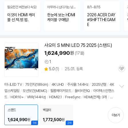
필요한건 버전보다 속도!
아무거나 샀다가는 낭패...
8/1~8/15
이것이 HDMI 케이
한눈에 보는 HDMI
2026 ACER DAY
블 선.택.방.법.
케이블 구매팁!
#SHIFTTHEGAM
E
샤오미 S MINI LED 75 2025 (스탠드)
1,624,990
원
(17몰)
1
상
상
5.0
(
1)
25.01. 등록
품
관
별
의
품
심
점
견
리
미니LED TV
/
75인치(189cm)
/
4K UHD
/
주사율: 144Hz
/
2025년형
/
4K
뷰
업스케일링
/
모션보간(MEMC)
/
필름메이커모드
/
돌비비전IQ
/
아이맥스인핸스
정
드
/
HDR10+
/
VRR(144Hz)
/
HDMI2.1
/
FreeSync
/
HDMI(전체): 3개
/
출
보
펼
시가: 1,990,000원
치
스탠드
벽걸이
기
더보기
1,624,990
1,772,500
원
원
1위
2위