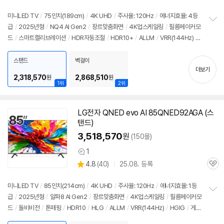
점
리
미니LED TV
/
75인치(189cm)
/
4K UHD
/
주사율: 120Hz
/
에너지효율: 4등
뷰
급
/
2025년형
/
NQ4 AI Gen2
/
장르맞춤화면
/
4K업스케일링
/
필름메이커모
정
드
/
스마트캘리브레이션
/
HDR자동조절
/
HDR10+
/
ALLM
/
VRR(144Hz)
/
보
펼
HGIG
/
휴싱크
/
게임모드
/
HDMI2.1
/
FreeSync
/
타이젠
/
HDMI(전체): 4
치
개
/
출시가: 9,390,000원
스탠드
벽걸이
기
더보기
2,318,570
2,868,510
원
원
1위
2위
LG전자 QNED evo AI 85QNED92AGA (스
탠드)
3,518,570
원
(150몰)
1
상
상
4.8
(
40)
25.08. 등록
품
관
별
의
품
심
점
견
리
미니LED TV
/
85인치(214cm)
/
4K UHD
/
주사율: 120Hz
/
에너지효율: 1등
뷰
급
/
2025년형
/
알파8 AI Gen2
/
장르맞춤화면
/
4K업스케일링
/
필름메이커모
정
드
/
돌비비전
/
톤매핑
/
HDR10
/
HLG
/
ALLM
/
VRR(144Hz)
/
HGIG
/
게임
보
펼
모드
/
HDMI2.1
/
FreeSync
/
웹OS 25
/
HDMI(전체): 4개
/
출시가: 9,390,0