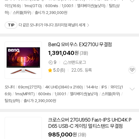
이드(16:9)
/
1ms(GTG)
/
600nits
/
1,000:1
/
엘리베이션(높낮이)
/
틸트(상
정
하)
/
스위블(좌우)
/
출시가: 2,390,000원
보
펼
치
TIP
다 같은 모니터가 아니다 프리미엄 패널의 세계
기
BenQ 모비우스 EX2710U 무결점
1,391,040
원
(3몰)
9
브랜드로그
상
상
5.0
(
8)
22.05. 등록
품
관
별
의
품
심
점
견
리
모니터
/
69cm(27인치)
/
4K UHD(3840 x 2160)
/
144Hz
/
IPS
/
와이드(1
뷰
6:9)
/
1ms(MPRT)
/
600nits
/
1,000:1
/
엘리베이션(높낮이)
/
스위블(좌우)
/
정
틸트(상하)
/
출시가: 2,390,000원
보
펼
치
기
크로스오버 27GU950 Fast-IPS UHD4K P
D65 USB-C 게이밍 멀티스탠드 무결점
985,000
원
(3몰)