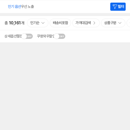
인기 옵션
우선 노출
필터
총
10,161
개
인기순
배송비포함
가격대검색
상품구분
상세옵션펼침
쿠팡와우할인