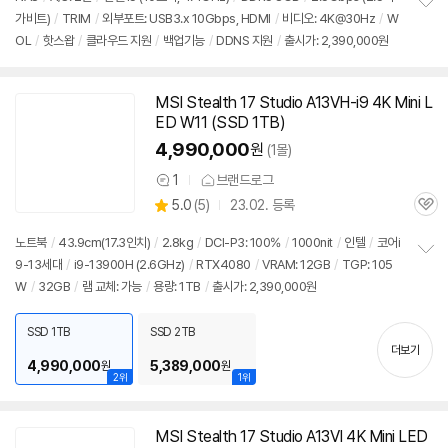
가비트)
/
TRIM
/
외부포트: USB3.x 10Gbps, HDMI
/
비디오: 4K@30Hz
/
W
정
OL
/
핫스왑
/
클라우드 지원
/
백업기능
/
DDNS 지원
/
출시가: 2,390,000원
보
펼
치
기
MSI Stealth 17 Studio A13VH-i9 4K Mini L
ED W11 (SSD 1TB)
4,990,000
원
(1몰)
1
브랜드로그
상
상
5.0
(
5)
23.02. 등록
품
관
별
의
품
심
점
견
노트북
/
43.9cm(17.3인치)
/
2.8kg
/
DCI-P3: 100%
/
1000nit
/
인텔
/
코어i
리
9-13세대
/
i9-13900H (2.6GHz)
/
RTX4080
/
VRAM: 12GB
/
TGP: 105
정
뷰
W
/
32GB
/
램 교체: 가능
/
용량: 1TB
/
출시가: 2,390,000원
보
펼
치
SSD 1TB
SSD 2TB
기
더보기
4,990,000
5,389,000
원
원
2위
1위
MSI Stealth 17 Studio A13VI 4K Mini LED