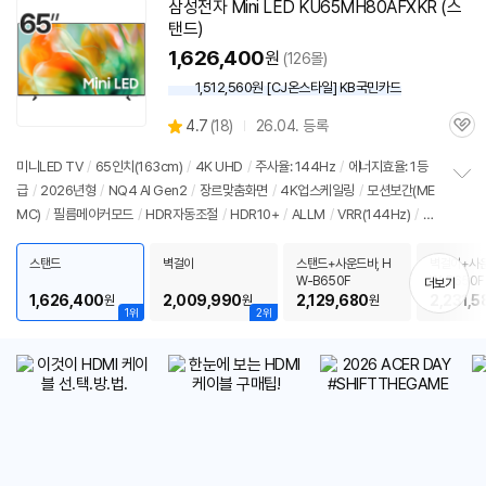
삼성전자 Mini LED KU65MH80AFXKR (스
탠드)
1,626,400
원
(126몰)
1,512,560원 [CJ온스타일] KB국민카드
상
4.7
(
18)
26.04. 등록
관
별
품
심
점
미니LED TV
/
65인치(163cm)
/
4K UHD
/
주사율: 144Hz
/
에너지효율: 1등
리
급
/
2026년형
/
NQ4 AI Gen2
/
장르맞춤화면
/
4K업스케일링
/
모션보간(ME
정
뷰
MC)
/
필름메이커모드
/
HDR자동조절
/
HDR10+
/
ALLM
/
VRR(144Hz)
/
H
보
펼
GIG
/
휴싱크
/
게임모드
/
HDMI2.1
/
FreeSync
/
DLG: 240Hz
/
타이젠
/
H
치
DMI(전체): 3개
/
출시가: 1,990,000원
스탠드
벽걸이
스탠드+사운드바, H
벽걸이+사운
기
W-B650F
W-B650F
더보기
1,626,400
2,009,990
2,129,680
2,231,5
원
원
원
1위
2위