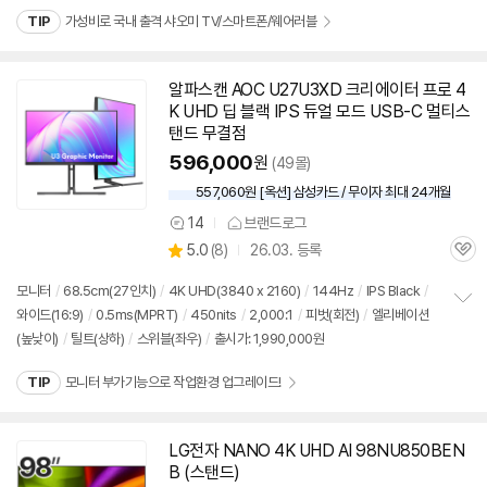
TIP
가성비로 국내 출격 샤오미 TV/스마트폰/웨어러블
알파스캔 AOC U27U3XD 크리에이터 프로 4
K UHD 딥 블랙 IPS 듀얼 모드 USB-C 멀티스
탠드 무결점
596,000
원
(49몰)
557,060원 [옥션] 삼성카드 / 무이자 최대 24개월
14
브랜드로그
상
상
5.0
(
8)
26.03. 등록
품
관
별
의
품
심
점
견
모니터
/
68.5cm(27인치)
/
4K UHD(3840 x 2160)
/
144Hz
/
IPS Black
/
리
와이드(16:9)
/
0.5ms(MPRT)
/
450nits
/
2,000:1
/
피벗(회전)
/
엘리베이션
정
뷰
(높낮이)
/
틸트(상하)
/
스위블(좌우)
/
출시가: 1,990,000원
보
펼
치
TIP
모니터 부가기능으로 작업환경 업그레이드!
기
LG전자 NANO 4K UHD AI 98NU850BEN
B (스탠드)