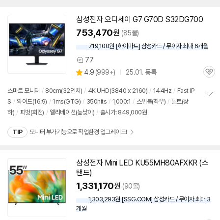
삼성전자 오디세이 G7 G70D S32DG700
753,470
원
(85몰)
719,100원 [하이마트] 삼성카드 / 무이자 최대 6개월
77
상
상
4.9
(
999+)
25.01. 등록
품
관
별
의
품
심
점
견
스마트 모니터
/
80cm(32인치)
/
4K UHD(3840 x 2160)
/
144Hz
/
Fast IP
리
S
/
와이드(16:9)
/
1ms(GTG)
/
350nits
/
1,000:1
/
스위블(좌우)
/
틸트(상
정
뷰
하)
/
피벗(회전)
/
엘리베이션(높낮이)
/
출시가: 849,000원
보
펼
치
TIP
모니터 부가기능으로 작업환경 업그레이드!
기
삼성전자 Mini LED KU55MH80AFXKR (스
탠드)
1,331,170
원
(90몰)
1,303,293원 [SSG.COM] 삼성카드 / 무이자 최대 3
개월