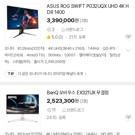
ASUS ROG SWIFT PG32UQX UHD 4K H
동
DR 1400
영
상
3,390,000
원
(3몰)
2
브랜드로그
상
상
5.0
(
3)
21.11. 등록
품
관
별
의
품
심
점
견
모니터
/
81.29cm(32인치)
/
4K UHD(3840 x 2160)
/
144Hz
/
QD-IPS
/
리
와이드(16:9)
/
4ms(GTG)
/
500nits
/
1,000:1
/
엘리베이션(높낮이)
/
틸트(상
정
뷰
하)
/
스위블(좌우)
/
출시가: 2,390,000원
보
펼
치
TIP
다 같은 모니터가 아니다 프리미엄 패널의 세계
기
BenQ 모비우스 EX321UX 무결점
2,523,300
원
(2몰)
11
브랜드로그
상
24.10. 등록
품
관
의
심
견
모니터
/
80.1cm(32인치)
/
4K UHD(3840 x 2160)
/
144Hz
/
QD-IPS
/
와