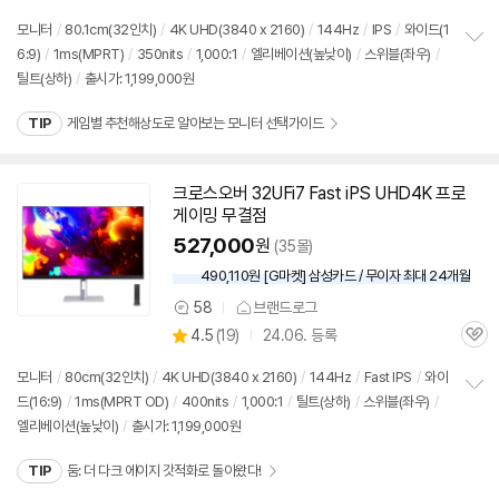
의
품
심
점
견
모니터
/
80.1cm(32인치)
/
4K UHD(3840 x 2160)
/
144Hz
/
IPS
/
와이드(1
리
6:9)
/
1ms(MPRT)
/
350nits
/
1,000:1
/
엘리베이션(높낮이)
/
스위블(좌우)
/
정
뷰
틸트(상하)
/
출시가: 1,199,000원
보
펼
치
TIP
게임별 추천해상도로 알아보는 모니터 선택가이드
기
크로스오버 32UFi7 Fast iPS UHD4K 프로
게이밍 무결점
527,000
원
(35몰)
490,110원 [G마켓] 삼성카드 / 무이자 최대 24개월
58
브랜드로그
상
상
4.5
(
19)
24.06. 등록
품
관
별
의
품
심
점
견
모니터
/
80cm(32인치)
/
4K UHD(3840 x 2160)
/
144Hz
/
Fast IPS
/
와이
리
드(16:9)
/
1ms(MPRT OD)
/
400nits
/
1,000:1
/
틸트(상하)
/
스위블(좌우)
/
정
뷰
엘리베이션(높낮이)
/
출시가: 1,199,000원
보
펼
치
TIP
둠: 더 다크 에이지 갓적화로 돌아왔다!
기