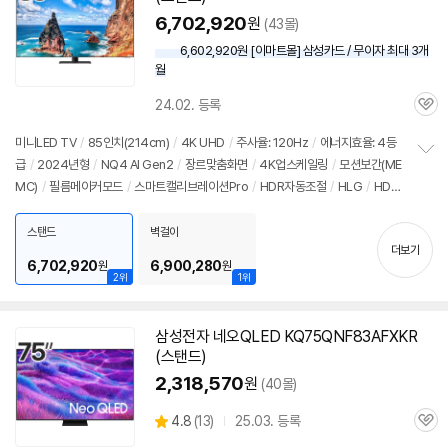
6,702,920
원
(43몰)
6,602,920원 [이마트몰] 삼성카드 / 무이자 최대 3개
월
24.02. 등록
관
심
미니LED TV
/
85인치(214cm)
/
4K UHD
/
주사율: 120Hz
/
에너지효율: 4등
급
/
2024년형
/
NQ4 AI Gen2
/
장르맞춤화면
/
4K업스케일링
/
모션보간(ME
정
MC)
/
필름메이커모드
/
스마트캘리브레이션Pro
/
HDR자동조절
/
HLG
/
HDR
보
펼
10+
/
화면반사방지
/
ALLM
/
VRR(144Hz)
/
HGIG
/
휴싱크
/
게임모드
/
HD
치
MI2.1
/
FreeSync
/
타이젠
/
HDMI(전체): 4개
/
출시가: 9,390,000원
스탠드
벽걸이
기
더보기
6,702,920
6,900,280
원
원
2위
1위
삼성전자 네오QLED KQ75QNF83AFXKR
(스탠드)
2,318,570
원
(40몰)
상
4.8
(
13)
25.03. 등록
관
별
품
심