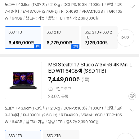
심
노트북
/
43.9cm(17.3인치)
/
2.8kg
/
DCI-P3: 100%
/
1000nit
/
인텔
/
코어i
7-13세대
/
i7-13700H (2.4GHz)
/
RTX4090
/
VRAM: 16GB
/
TGP: 105
정
W
/
64GB
/
램 교체: 가능
/
용량: 1TB
/
출시가: 2,390,000원
보
펼
치
SSD 1TB
SSD 2TB
SSD 2TB + SSD 2
기
TB
더보기
6,489,000
6,779,000
7,129,000
원
원
원
1위
2위
MSI Stealth 17 Studio A13VI-i9 4K Mini L
ED W11 64GB램 (SSD 1TB)
7,449,000
원
(1몰)
브랜드로그
23.02. 등록
관
심
노트북
/
43.9cm(17.3인치)
/
2.8kg
/
DCI-P3: 100%
/
1000nit
/
인텔
/
코어i
9-13세대
/
i9-13900H (2.6GHz)
/
RTX4090
/
VRAM: 16GB
/
TGP: 105
정
W
/
64GB
/
램 교체: 가능
/
용량: 1TB
/
출시가: 2,390,000원
보
펼
치
SSD 1TB
SSD 2TB