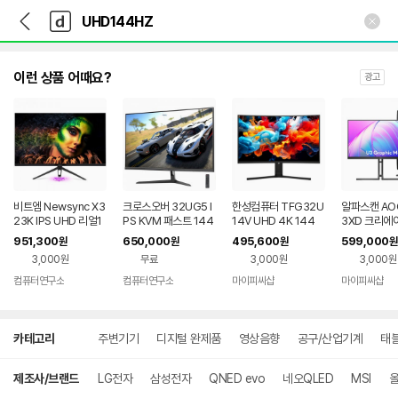
뒤
다
본문 바로가기
다
로
나
나
가
와
와
기
메
인
이런 상품 어때요?
광고
비트엠 Newsync X3
크로스오버 32UG5 I
한성컴퓨터 TFG32U
알파스캔 AO
23K IPS UHD 리얼1
PS KVM 패스트 144
14V UHD 4K 144
3XD 크리에
44 PD 체크메이트 무
UHD 4K HDR 게이밍
게이밍/ M
4K UHD 딥 
951,300
650,000
495,600
599,000
원
원
원
원
결점
무결점
듀얼 모드 US
3,000원
무료
3,000원
3,000원
티스탠드 무결
컴퓨터연구소
컴퓨터연구소
마이피씨샵
마이피씨샵
네이버
페이
상
카테고리
주변기기
디지털 완제품
영상음향
공구/산업기계
태
세
검
색
제조사/브랜드
LG전자
삼성전자
QNED evo
네오QLED
MSI
올