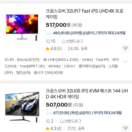
세부정보 열기/접기
크로스오버 32UFi7 Fast iPS UHD4K 프로
게이밍
517,000
원
(46몰)
480,810원 [G마켓] 삼성카드 / 무이자 최대 24개월
15
브랜드로그
상
상
4.6
(
5)
24.06. 등록
품
관
별
의
품
심
점
견
모니터
/
80cm(32인치)
/
4K UHD(3840 x 2160)
/
144Hz
/
Fast IPS
/
와이
리
드(16:9)
/
1ms(MPRT OD)
/
400nits
/
1,000:1
/
엘리베이션(높낮이)
/
스위블
정
뷰
(좌우)
/
틸트(상하)
/
출시가: 1,199,000원
보
펼
치
기
크로스오버 32UG5 IPS KVM 패스트 144 UH
동
D 4K HDR 게이밍
영
상
507,000
원
(42몰)
471,510원 [옥션] 삼성카드 / 무이자 최대 24개월
2
브랜드로그
상
상
4.3
(
4)
21.12. 등록
품
관
별