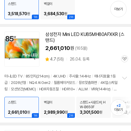
치
00원
스탠드
벽걸이
기
더보기
3,518,570
3,684,530
원
원
1위
2위
삼성전자 Mini LED KU85MH80AFXKR (스
탠드)
2,661,010
원
(165몰)
상
4.7
(
58)
26.04. 등록
관
별
품
심
점
리
미니LED TV
/
85인치(214cm)
/
4K UHD
/
주사율: 144Hz
/
에너지효율: 1등
뷰
급
/
2026년형
/
NQ4 AI Gen2
/
필름메이커모드
/
장르맞춤화면
/
4K업스케일
정
링
/
모션보간(MEMC)
/
HDR자동조절
/
HDR10+
/
ALLM
/
VRR(144Hz)
/
H
보
펼
GIG
/
휴싱크
/
게임모드
/
HDMI2.1
/
FreeSync
/
DLG: 240Hz
/
타이젠
/
H
치
DMI(전체): 3개
/
출시가: 3,390,000원
스탠드
벽걸이
스탠드+사운드바, H
벽걸이+사운
기
+2
W-B650F
W-B650F
더보기
2,661,010
2,989,990
3,301,500
3,403,
원
원
원
1위
2위