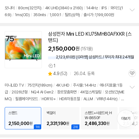
의
품
심
점
견
모니터
/
80cm(32인치)
/
4K UHD(3840 x 2160)
/
144Hz
/
IPS
/
와이드(1
리
6:9)
/
1ms(OD)
/
350nits
/
1,000:1
/
틸트(상하)
/
출시가: 1,199,000원
정
뷰
보
펼
치
삼성전자 Mini LED KU75MH80AFXKR (스
기
탠드)
2,150,000
원
(151몰)
2,123,610원 [G마켓] 삼성카드 / 무이자 최대 24개월
1
상
상
4.9
(
52)
26.04. 등록
품
관
별
의
품
심
점
견
미니LED TV
/
75인치(189cm)
/
4K UHD
/
주사율: 144Hz
/
에너지효율: 1등
리
급
/
2026년형
/
NQ4 AI Gen2
/
장르맞춤화면
/
4K업스케일링
/
모션보간(ME
정
뷰
MC)
/
필름메이커모드
/
HDR10+
/
HDR자동조절
/
ALLM
/
VRR(144Hz)
/
H
보
펼
GIG
/
휴싱크
/
게임모드
/
HDMI2.1
/
FreeSync
/
DLG: 240Hz
/
타이젠
/
H
치
DMI(전체): 3개
/
출시가: 2,390,000원
스탠드
벽걸이
스탠드+사운드바, H
벽걸이+사운
기
W-B650F
W-B650F
더보기
2,150,000
2,331,190
2,486,330
2,588,
원
원
원
1위
2위