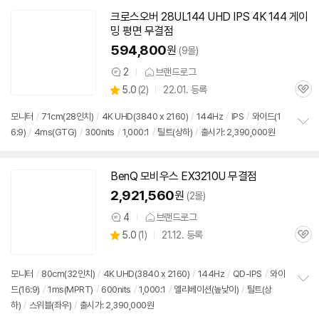
기
크로스오버 28UL144 UHD IPS 4K 144 게이
밍 평면 무결점
594,800
원
(9몰)
2
브랜드로그
상
상
5.0
(
2)
22.01. 등록
품
관
별
의
품
심
점
견
모니터
/
71cm(28인치)
/
4K UHD(3840 x 2160)
/
144Hz
/
IPS
/
와이드(1
리
6:9)
/
4ms(GTG)
/
300nits
/
1,000:1
/
틸트(상하)
/
출시가: 2,390,000원
정
뷰
보
펼
치
BenQ 모비우스 EX3210U 무결점
기
2,921,560
원
(2몰)
4
브랜드로그
상
상
5.0
(
1)
21.12. 등록
품
관
별
의
품
심
점
견
리
모니터
/
80cm(32인치)
/
4K UHD(3840 x 2160)
/
144Hz
/
QD-IPS
/
와이
뷰
드(16:9)
/
1ms(MPRT)
/
600nits
/
1,000:1
/
엘리베이션(높낮이)
/
틸트(상
정
하)
/
스위블(좌우)
/
출시가: 2,390,000원
보