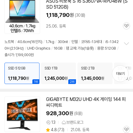
치
ASUS 비보북 S 16 S3607VA-RP048W (S
기
SD 512GB)
1,118,790
원
(30몰)
25.06. 등록
관
심
노트북
/
40.6cm(16인치)
/
1.7kg
/
300nit
/
인텔
/
코어i5-13세대
/
i5-1342
0H (2.1GHz)
/
UHD Graphics
/
16GB
/
램 교체: 가능(1슬롯)
/
용량: 512GB
/
정
출시가: 1,199,000원
보
펼
치
SSD 512GB
SSD 1TB
SSD 2TB
SSD 4TB
기
더보기
1,118,790
1,245,000
1,345,000
1,770,
원
원
원
1위
2위
GIGABYTE M32U UHD 4K 게이밍 144 피
씨디렉트
928,300
원
(8몰)
13
브랜드로그
상
상
4.8
(
73)
21.08. 등록
품
관
별