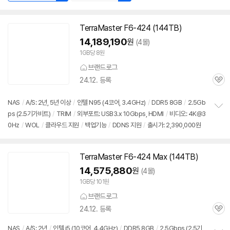
TerraMaster F6-424 (144TB)
14,189,190
원
(4몰)
1GB당 8원
브랜드로그
24.12. 등록
관
심
NAS
/
A/S: 2년, 5년 이상
/
인텔 N95 (4코어, 3.4GHz)
/
DDR5 8GB
/
2.5Gb
ps (2.5기가비트)
/
TRIM
/
외부포트: USB3.x 10Gbps, HDMI
/
비디오: 4K@3
정
0Hz
/
WOL
/
클라우드 지원
/
백업기능
/
DDNS 지원
/
출시가: 2,390,000원
보
펼
치
기
TerraMaster F6-424 Max (144TB)
14,575,880
원
(4몰)
1GB당 101원
브랜드로그
24.12. 등록
관
심
NAS
/
A/S: 2년
/
인텔 i5 (10코어, 4.4GHz)
/
DDR5 8GB
/
2.5Gbps (2.5기