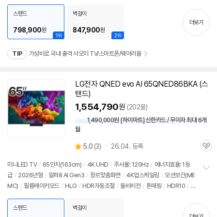
펼
개
/
출시가: 1,640,000원
치
스탠드
벽걸이
기
더보기
798,900
847,900
원
원
1위
2위
TIP
가성비로 국내 출격 샤오미 TV/스마트폰/웨어러블
LG전자 QNED evo AI 65QNED86BKA (스
탠드)
1,554,790
원
(202몰)
1,490,000원 [하이마트] 신한카드 / 무이자 최대 6개
월
상
5.0
(
3)
26.04. 등록
관
별
품
심
점
미니LED TV
/
65인치(163cm)
/
4K UHD
/
주사율: 120Hz
/
에너지효율: 1등
리
급
/
2026년형
/
알파8 AI Gen3
/
장르맞춤화면
/
4K업스케일링
/
모션보간(ME
정
뷰
MC)
/
필름메이커모드
/
HLG
/
HDR자동조절
/
돌비비전
/
톤매핑
/
HDR10
/
A
보
펼
LLM
/
VRR(144Hz)
/
HGIG
/
게임모드
/
HDMI2.1
/
FreeSync
/
DLG: 288
치
Hz
/
웹OS 26
/
HDMI(전체): 4개
/
출시가: 2,849,000원
스탠드
벽걸이
기
더보기