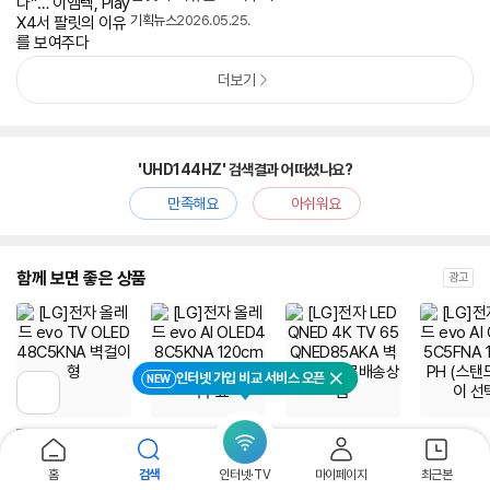
기획뉴스
2026.05.25.
더보기
'UHD144HZ' 검색결과 어떠셨나요?
만족해요
아쉬워요
함께 보면 좋은 상품
광고
인터넷 가입 비교 서비스 오픈
NEW
닫기
이
전
페
이
지
[LG]전자 올레드 evo
[LG]전자 올레드 evo
[LG]전자 LED QNED
[LG]전자 올
홈
검색
인터넷·TV
마이페이지
최근본
로
TV OLED48C5KNA
AI OLED48C5KNA
4K TV 65QNED85
AI OLED65