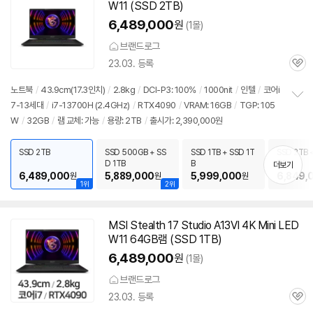
W11 (SSD 2TB)
6,489,000
원
(1몰)
브랜드로그
23.03. 등록
관
심
노트북
/
43.9cm(17.3인치)
/
2.8kg
/
DCI-P3: 100%
/
1000nit
/
인텔
/
코어i
7-13세대
/
i7-13700H (2.4GHz)
/
RTX4090
/
VRAM: 16GB
/
TGP: 105
정
W
/
32GB
/
램 교체: 가능
/
용량: 2TB
/
출시가: 2,390,000원
보
펼
치
SSD 2TB
SSD 500GB + SS
SSD 1TB + SSD 1T
SSD 2TB 
기
D 1TB
B
TB
더보기
6,489,000
5,889,000
5,999,000
6,849,
원
원
원
1위
2위
MSI Stealth 17 Studio A13VI 4K Mini LED
W11 64GB램 (SSD 1TB)
6,489,000
원
(1몰)
브랜드로그
23.03. 등록
관