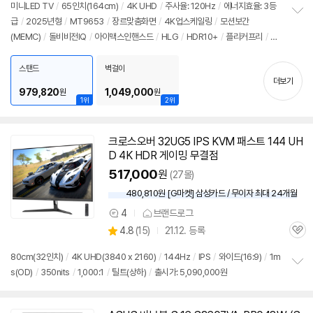
미니LED TV
/
65인치(164cm)
/
4K UHD
/
주사율: 120Hz
/
에너지효율: 3등
급
/
2025년형
/
MT9653
/
장르맞춤화면
/
4K업스케일링
/
모션보간
정
(MEMC)
/
돌비비전IQ
/
아이맥스인핸스드
/
HLG
/
HDR10+
/
플리커프리
/
H
보
펼
DMI2.1
/
FreeSync
/
ALLM
/
VRR(144Hz)
/
게임모드
/
HDMI(전체): 4개
/
치
출시가: 5,090,000원
스탠드
벽걸이
기
더보기
979,820
1,049,000
원
원
1위
2위
크로스오버 32UG5 IPS KVM 패스트 144 UH
동
D 4K HDR 게이밍 무결점
영
상
517,000
원
(27몰)
480,810원 [G마켓] 삼성카드 / 무이자 최대 24개월
4
브랜드로그
상
상
4.8
(
15)
21.12. 등록
품
관
별
의
품
심
점
견
80cm(32인치)
/
4K UHD(3840 x 2160)
/
144Hz
/
IPS
/
와이드(16:9)
/
1m
리
s(OD)
/
350nits
/
1,000:1
/
틸트(상하)
/
출시가: 5,090,000원
정
뷰
보
펼