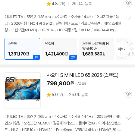
상
4.8
(
26)
26.04. 등록
관
별
품
심
점
리
미니LED TV
/
55인치(138cm)
/
4K UHD
/
주사율: 144Hz
/
에너지효율: 1등
뷰
급
/
2026년형
/
NQ4 AI Gen2
/
필름메이커모드
/
장르맞춤화면
/
4K업스케일
정
링
/
모션보간(MEMC)
/
HDR10+
/
HDR자동조절
/
ALLM
/
VRR(144Hz)
/
H
보
펼
GIG
/
휴싱크
/
게임모드
/
HDMI2.1
/
FreeSync
/
DLG: 240Hz
/
타이젠
/
H
치
DMI(전체): 3개
/
출시가: 1,640,000원
스탠드
벽걸이
스탠드+사운드바, H
벽걸이+사운
기
W-B400F
W-B400F
더보기
1,331,170
1,421,400
1,689,880
1,689,8
원
원
원
1위
2위
샤오미 S MINI LED 65 2025 (스탠드)
798,900
원
(20몰)
상
5.0
(
2)
25.01. 등록
관
별
품
심
점
리
뷰
미니LED TV
/
65인치(165cm)
/
4K UHD
/
주사율: 144Hz
/
2025년형
/
4K
업스케일링
/
모션보간(MEMC)
/
필름메이커모드
/
돌비비전IQ
/
아이맥스인핸스
정
드
/
HLG
/
HDR10+
/
HDMI2.1
/
FreeSync
/
VRR(144Hz)
/
HDMI(전체): 3
보