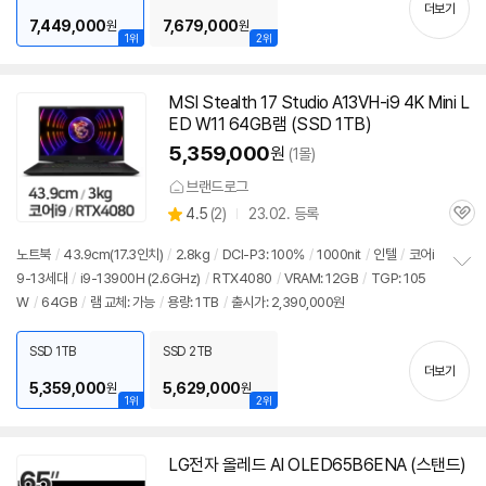
기
더보기
7,449,000
7,679,000
원
원
1위
2위
MSI Stealth 17 Studio A13VH-i9 4K Mini L
ED W11 64GB램 (SSD 1TB)
5,359,000
원
(1몰)
브랜드로그
상
4.5
(
2)
23.02. 등록
관
별
품
심
점
노트북
/
43.9cm(17.3인치)
/
2.8kg
/
DCI-P3: 100%
/
1000nit
/
인텔
/
코어i
리
9-13세대
/
i9-13900H (2.6GHz)
/
RTX4080
/
VRAM: 12GB
/
TGP: 105
정
뷰
W
/
64GB
/
램 교체: 가능
/
용량: 1TB
/
출시가: 2,390,000원
보
펼
치
SSD 1TB
SSD 2TB
기
더보기
5,359,000
5,629,000
원
원
1위
2위
LG전자 올레드 AI OLED65B6ENA (스탠드)