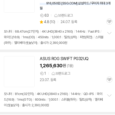
916,050원 [SSG.COM] 삼성카드 / 무이자 최대 3개
월
63
브랜드로그
상
상
4.8
(
10)
24.07. 등록
품
관
별
의
품
심
점
견
모니터
/
68.47cm(27인치)
/
4K UHD(3840 x 2160)
/
144Hz
/
Fast IPS
/
리
와이드(16:9)
/
1ms(OD)
/
450nits
/
1,000:1
/
틸트(상하)
/
피벗(회전)
/
스위블
정
뷰
(좌우)
/
엘리베이션(높낮이)
/
출시가: 2,390,000원
보
펼
치
기
ASUS ROG SWIFT PG32UQ
동
영
1,265,630
원
(1몰)
상
1
브랜드로그
상
23.07. 등록
품
관
의
심
견
모니터
/
81cm(32인치)
/
4K UHD(3840 x 2160)
/
144Hz
/
QD-IPS
/
와이
드(16:9)
/
1ms(GTG)
/
600nits
/
1,000:1
/
스위블(좌우)
/
틸트(상하)
/
엘리베
정
이션(높낮이)
/
출시가: 2,390,000원
보
펼
치