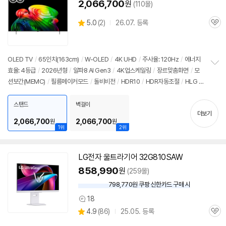
2,066,700
원
(110몰)
상
5.0
(
2)
26.07. 등록
관
별
품
심
점
리
뷰
OLED TV
/
65인치(163cm)
/
W-OLED
/
4K UHD
/
주사율: 120Hz
/
에너지
효율: 4등급
/
2026년형
/
알파8 AI Gen3
/
4K업스케일링
/
장르맞춤화면
/
모
정
션보간(MEMC)
/
필름메이커모드
/
돌비비전
/
HDR10
/
HDR자동조절
/
HLG
/
보
펼
톤매핑
/
블루라이트차단
/
HDMI2.1
/
VRR(144Hz)
/
ALLM
/
HGIG
/
G-Syn
치
c Compatible
/
FreeSync
/
게임모드
/
웹OS 26
/
HDMI(전체): 4개
/
출시가:
스탠드
벽걸이
기
더보기
2,990,000원
2,066,700
2,066,700
원
원
1위
2위
LG전자 울트라기어 32G810SAW
858,990
원
(259몰)
798,770원 쿠팡 신한카드 구매 시
와
우
18
상
할
상
4.9
(
86)
25.05. 등록
품
인
관
별
의
가
품
심