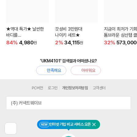
★역대 특가★ 날씬한
갓성비 3만원대
지금이 최저가 기회
바디를
나이키 세트★
톰브라운 삼선탭 
유지하기 위한 선택!
84%
4,980
2%
34,115
32%
573,000
원
원
'UKM4101' 검색결과 어떠셨나요?
만족해요
아쉬워요
PC버전
로그인
개인정보처리방침
고객센터
(주) 커넥트웨이브
인터넷 가입 비교 서비스 오픈
NEW
닫기
이
전