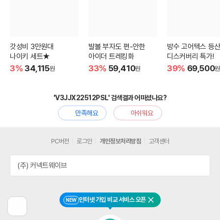
갓성비 3만원대
발볼 부자도 편-안한
방수 고어텍스 등
나이키 세트★
아이더 트레킹화
디스커버리 특가!
3%
34,115
33%
59,410
39%
69,500
원
원
원
'V3JJX22512PSL' 검색결과 어떠셨나요?
만족해요
아쉬워요
PC버전
로그인
개인정보처리방침
고객센터
(주) 커넥트웨이브
인터넷 가입 비교 서비스 오픈
NEW
닫기
이
전