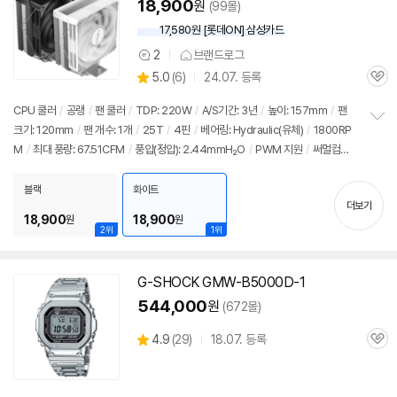
18,900
원
(99몰)
17,580원 [롯데ON] 삼성카드
2
브랜드로그
상
상
5.0
(
6)
24.07. 등록
품
관
별
의
품
심
점
견
CPU 쿨러
/
공랭
/
팬 쿨러
/
TDP: 220W
/
A/S기간: 3년
/
높이: 157mm
/
팬
리
크기: 120mm
/
팬 개수: 1개
/
25T
/
4핀
/
베어링: Hydraulic(유체)
/
1800RP
정
뷰
M
/
최대 풍량: 67.51CFM
/
풍압(정압): 2.44mmH₂O
/
PWM 지원
/
써멀컴파
보
펼
운드
/
써멀유형: 1회용파우치
/
25년 7월부로 제품 외형 변경
치
블랙
화이트
기
더보기
18,900
18,900
원
원
2위
1위
G-SHOCK GMW-B5000D-1
544,000
원
(672몰)
상
4.9
(
29)
18.07. 등록
관
별
품
심
점
리