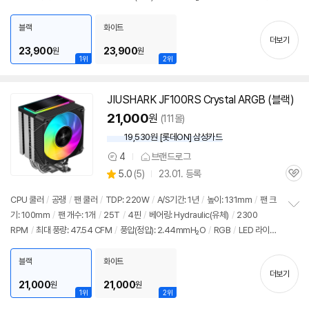
펼
원
/
LED 라이트
/
써멀컴파운드
/
써멀유형: 1회용파우치
치
블랙
화이트
기
더보기
23,900
23,900
원
원
1위
2위
JIUSHARK
JF
100RS Crystal ARGB (블랙)
동
영
21,000
원
(111몰)
상
19,530원 [롯데ON] 삼성카드
4
브랜드로그
상
상
5.0
(
5)
23.01. 등록
품
관
별
의
품
심
점
견
CPU 쿨러
/
공랭
/
팬 쿨러
/
TDP: 220W
/
A/S기간: 1년
/
높이: 131mm
/
팬 크
리
기: 100mm
/
팬 개수: 1개
/
25T
/
4핀
/
베어링: Hydraulic(유체)
/
2300
정
뷰
RPM
/
최대 풍량: 47.54 CFM
/
풍압(정압): 2.44mmH₂O
/
RGB
/
LED 라이
보
펼
트
/
PWM 지원
/
24년 10월부로 1851소켓 지원 추가
치
블랙
화이트
기
더보기
21,000
21,000
원
원
1위
2위