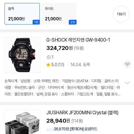
펼
지원
/
LED 라이트
/
24년 10월부로 1851소켓 지원 추가
치
블랙
화이트
기
더보기
21,000
21,000
원
원
1위
2위
G-SHOCK 레인지맨 GW-9400-1
324,720
원
(19몰)
1
상
상
5.0
(
10)
14.04. 등록
품
관
별
의
품
심
점
견
리
손목시계
/
남성용
/
소재: 우레탄, 레진
/
기압방수: 20ATM
/
디지털
/
글라스: 미
뷰
네랄
/
무브먼트: 솔라
/
군인
/
다이버시계
/
등산시계(트래킹시계)
/
월드타임
/
라
정
이트
/
풀오토캘린더
/
날짜, 요일 표시
/
스톱워치
/
기압고도계
/
일출, 일몰 표시
보
펼
/
타이머
/
케이스: 55.2 x 53.5mm
/
고강도구조
/
전파 수신기능
/
방향계측
/
치
온도계측
/
알림
/
배터리 인디케이터
/
파워세이브
/
12
/
24시 변경가능
기
JIUSHARK
JF
200MINI Crystal (블랙)
28,940
원
(114몰)
26,970원 [롯데ON] 삼성카드