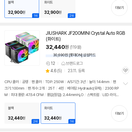
치
블랙
화이트
기
더보기
32,900
32,900
원
원
1위
2위
JIUSHARK
JF
200MINI Crystal Auto RGB
(화이트)
32,440
원
(119몰)
30,690원 [롯데ON] 삼성카드
12
브랜드로그
상
상
4.6
(
5)
23.11. 등록
품
관
별
의
품
심
점
견
CPU 쿨러
/
공랭
/
팬 쿨러
/
TDP: 250W
/
A/S기간: 3년
/
높이: 144mm
/
팬
리
크기: 100mm
/
팬 개수: 2개
/
25T
/
4핀
/
베어링: Hydraulic(유체)
/
2300 RP
정
뷰
M
/
최대 풍량: 47.54 CFM
/
풍압(정압): 2.44mmH₂O
/
스펙트럼
/
LED 라이
보
펼
트
/
PWM 지원
/
24년 10월부로 1851소켓 지원 추가
치
블랙
화이트
기
더보기
32,440
32,440
원
원
2위
1위