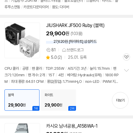
츠
/
기압방수: 20ATM
/
글라스: 미네랄
/
풀오토캘린더
/
스톱워치
/
라이트
/
블
루투스연동
/
카운트다운타이머
/
용도: 다이버
JIUSHARK
JF
500 Ruby (블랙)
29,900
원
(103몰)
27,620원 [하이마트] 삼성카드
81
브랜드로그
상
상
5.0
(
2)
25.01. 등록
품
관
별
의
품
심
점
견
CPU 쿨러
/
공랭
/
팬 쿨러
/
TDP: 255W
/
A/S기간: 3년
/
높이: 157mm
/
팬
리
크기: 120mm
/
팬 개수: 2개
/
15T
/
4핀
/
베어링: Hydraulic(유체)
/
1800 RP
정
뷰
M
/
최대 풍량: 64.51 CFM
/
풍압(정압): 1.71mmH₂O
/
non-LED
/
PWM 지
보
펼
원
/
써멀컴파운드
/
써멀유형: 1회용파우치
치
블랙
화이트
기
더보기
29,900
29,900
원
원
1위
2위
카시오 남녀공용_A158WA-1