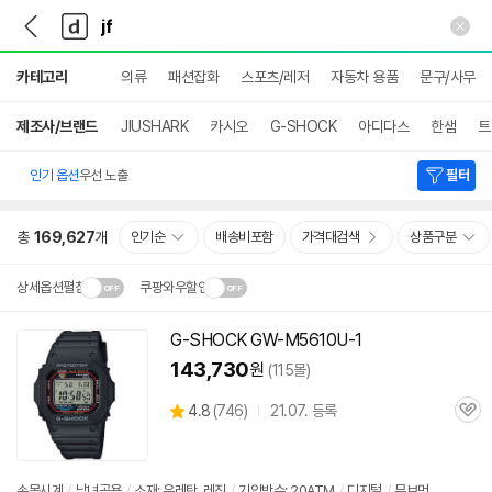
뒤
다
본문 바로가기
다
로
나
나
가
와
와
상
기
메
카테고리
의류
패션잡화
스포츠/레저
자동차 용품
문구/사무
세
인
검
색
제조사/브랜드
JIUSHARK
카시오
G-SHOCK
아디다스
한샘
트
인기 옵션
우선 노출
필터
총
169,627
개
인기순
배송비포함
가격대검색
상품구분
상세옵션펼침
쿠팡와우할인
설치 환경·지역에 따라
G-SHOCK GW-M5610U-1
닫
배송·설치비가 달라집니다.
143,730
원
(115몰)
기
상
4.8
(
746)
21.07. 등록
관
별
품
심
점
리
뷰
손목시계
/
남녀공용
/
소재: 우레탄, 레진
/
기압방수: 20ATM
/
디지털
/
무브먼