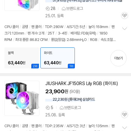
57,910원 [하이마트] 삼성카드 / 무이자 최대 6개월
28
브랜드로그
상
25.01. 등록
품
관
의
심
견
CPU 쿨러
/
공랭
/
팬 쿨러
/
TDP: 280W
/
A/S기간: 5년
/
높이: 159mm
/
팬
크기: 120mm
/
팬 개수: 2개
/
25T
/
3-4핀
/
베어링: FDB(유체)
/
1850
정
RPM
/
최대 풍량: 86.82 CFM
/
풍압(정압): 2.68mmH₂O
/
RGB
/
속도조절스
보
펼
위치
/
LED 라이트
/
PWM 지원
/
써멀컴파운드
/
써멀유형: 주사기형
/
열전도율:
치
12.8W/(m·K)
블랙
화이트
기
더보기
63,440
63,440
원
원
2위
1위
JIUSHARK
JF
150RS Lily RGB (화이트)
23,900
원
(90몰)
22,230원 [롯데ON] 삼성카드
5
브랜드로그
상
25.08. 등록
품
관
의
심
견
CPU 쿨러
/
공랭
/
팬 쿨러
/
TDP: 235W
/
A/S기간: 3년
/
높이: 135mm
/
팬