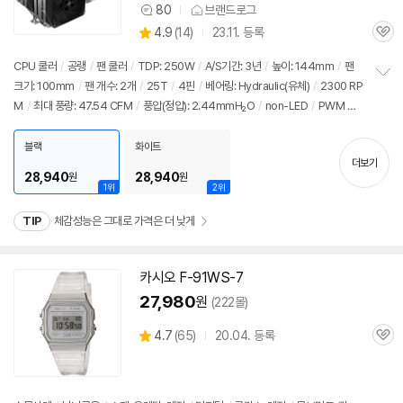
80
브랜드로그
상
상
4.9
(
14)
23.11. 등록
품
관
별
의
품
심
점
견
CPU 쿨러
/
공랭
/
팬 쿨러
/
TDP: 250W
/
A/S기간: 3년
/
높이: 144mm
/
팬
리
크기: 100mm
/
팬 개수: 2개
/
25T
/
4핀
/
베어링: Hydraulic(유체)
/
2300 RP
정
뷰
M
/
최대 풍량: 47.54 CFM
/
풍압(정압): 2.44mmH₂O
/
non-LED
/
PWM 지
보
펼
원
/
24년 10월부로 1851소켓 지원 추가
치
블랙
화이트
기
더보기
28,940
28,940
원
원
1위
2위
TIP
체감성능은 그대로 가격은 더 낮게
카시오 F-91WS-7
27,980
원
(222몰)
상
4.7
(
65)
20.04. 등록
관
별
품
심
점
리
뷰