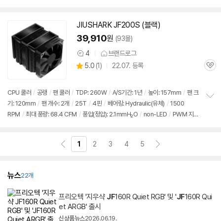
펼
원
/
인디케이터
/
써멀컴파운드
/
써멀유형: 1회용파우치
치
기
JIUSHARK
JF
200S (블랙)
39,910
원
(93몰)
4
브랜드로그
상
상
5.0
(
1)
22.07. 등록
품
관
별
의
품
심
점
견
리
CPU 쿨러
/
공랭
/
팬 쿨러
/
TDP: 260W
/
A/S기간: 1년
/
높이: 157mm
/
팬 크
뷰
기: 120mm
/
팬 개수: 2개
/
25T
/
4핀
/
베어링: Hydraulic(유체)
/
1500
정
RPM
/
최대 풍량: 68.4 CFM
/
풍압(정압): 2.1mmH₂O
/
non-LED
/
PWM 지
보
펼
원
/
24년 10월부로 1851소켓 지원 추가
치
기
1
2
3
4
5
뉴스
22개
프리오텍 '지우샥
JF
160R Quiet RGB' 및 '
JF
160R Qui
et ARGB' 출시
신상품뉴스
2026.06.19.