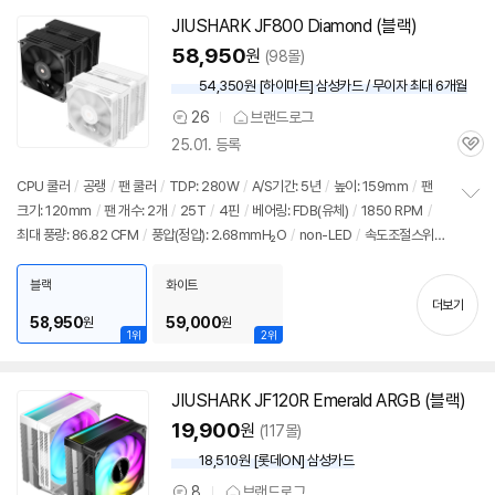
JIUSHARK
JF
800 Diamond (블랙)
58,950
원
(98몰)
54,350원 [하이마트] 삼성카드 / 무이자 최대 6개월
26
브랜드로그
상
25.01. 등록
품
관
의
심
견
CPU 쿨러
/
공랭
/
팬 쿨러
/
TDP: 280W
/
A/S기간: 5년
/
높이: 159mm
/
팬
크기: 120mm
/
팬 개수: 2개
/
25T
/
4핀
/
베어링: FDB(유체)
/
1850 RPM
/
정
최대 풍량: 86.82 CFM
/
풍압(정압): 2.68mmH₂O
/
non-LED
/
속도조절스위
보
펼
치
/
PWM 지원
/
써멀컴파운드
/
써멀유형: 주사기형
/
열전도율: 12.8W/(m·K)
치
블랙
화이트
기
더보기
58,950
59,000
원
원
1위
2위
JIUSHARK
JF
120R Emerald ARGB (블랙)
19,900
원
(117몰)
18,510원 [롯데ON] 삼성카드
8
브랜드로그