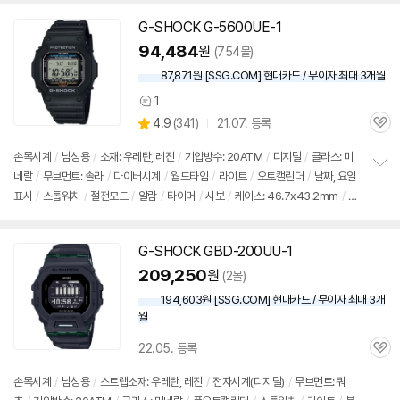
G-SHOCK G-5600UE-1
94,484
원
(754몰)
87,871원 [SSG.COM] 현대카드 / 무이자 최대 3개월
1
상
상
4.9
(
341)
21.07. 등록
품
관
별
의
품
심
점
견
손목시계
/
남성용
/
소재: 우레탄, 레진
/
기압방수: 20ATM
/
디지털
/
글라스: 미
리
네랄
/
무브먼트: 솔라
/
다이버시계
/
월드타임
/
라이트
/
오토캘린더
/
날짜, 요일
정
뷰
표시
/
스톱워치
/
절전모드
/
알람
/
타이머
/
시보
/
케이스: 46.7x43.2mm
/
알
보
펼
람
치
기
G-SHOCK GBD-200UU-1
209,250
원
(2몰)
194,603원 [SSG.COM] 현대카드 / 무이자 최대 3개
월
22.05. 등록
관
심
손목시계
/
남성용
/
스트랩소재: 우레탄, 레진
/
전자시계(디지털)
/
무브먼트: 쿼