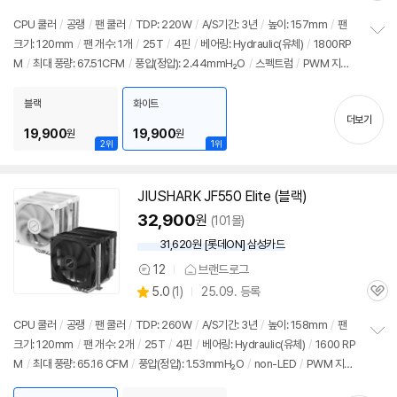
의
품
심
점
견
CPU 쿨러
/
공랭
/
팬 쿨러
/
TDP: 220W
/
A/S기간: 3년
/
높이: 157mm
/
팬
리
크기: 120mm
/
팬 개수: 1개
/
25T
/
4핀
/
베어링: Hydraulic(유체)
/
1800RP
정
뷰
M
/
최대 풍량: 67.51CFM
/
풍압(정압): 2.44mmH₂O
/
스펙트럼
/
PWM 지원
보
펼
/
LED 라이트
/
써멀컴파운드
/
써멀유형: 1회용파우치
치
블랙
화이트
기
더보기
19,900
19,900
원
원
2위
1위
JIUSHARK
JF
550 Elite (블랙)
32,900
원
(101몰)
31,620원 [롯데ON] 삼성카드
12
브랜드로그
상
상
5.0
(
1)
25.09. 등록
품
관
별
의
품
심
점
견
CPU 쿨러
/
공랭
/
팬 쿨러
/
TDP: 260W
/
A/S기간: 3년
/
높이: 158mm
/
팬
리
크기: 120mm
/
팬 개수: 2개
/
25T
/
4핀
/
베어링: Hydraulic(유체)
/
1600 RP
정
뷰
M
/
최대 풍량: 65.16 CFM
/
풍압(정압): 1.53mmH₂O
/
non-LED
/
PWM 지
보
펼
원
/
써멀컴파운드
/
써멀유형: 주사기형