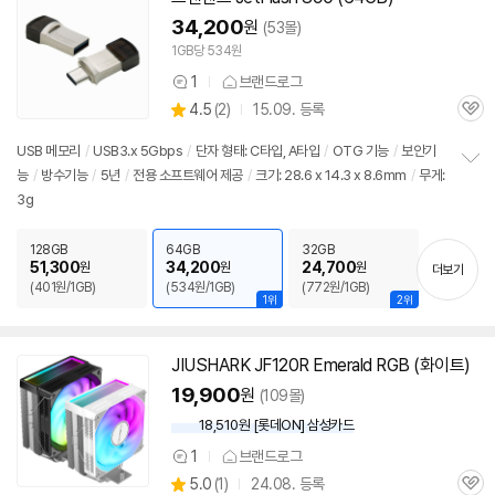
34,200
원
(53몰)
1GB당 534원
1
브랜드로그
상
상
4.5
(
2)
15.09. 등록
품
관
별
의
품
심
점
견
USB 메모리
/
USB3.x 5Gbps
/
단자 형태: C타입, A타입
/
OTG 기능
/
보안기
리
능
/
방수기능
/
5년
/
전용 소프트웨어 제공
/
크기: 28.6 x 14.3 x 8.6mm
/
무게:
정
뷰
3g
보
펼
치
128GB
64GB
32GB
기
51,300
34,200
24,700
원
원
원
더보기
(401원/1GB)
(534원/1GB)
(772원/1GB)
1위
2위
JIUSHARK
JF
120R Emerald RGB (화이트)
19,900
원
(109몰)
18,510원 [롯데ON] 삼성카드
1
브랜드로그
상
상
5.0
(
1)
24.08. 등록
품
관
별