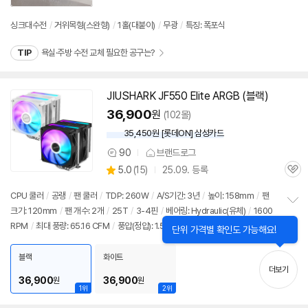
리
뷰
싱크대수전
/
거위목형(스완형)
/
1홀(대붙이)
/
무광
/
특징: 폭포식
TIP
욕실·주방 수전 교체 필요한 공구는?
JIUSHARK
JF
550 Elite ARGB (블랙)
36,900
원
(102몰)
35,450원 [롯데ON] 삼성카드
90
브랜드로그
상
상
5.0
(
15)
25.09. 등록
품
관
별
의
품
심
점
견
CPU 쿨러
/
공랭
/
팬 쿨러
/
TDP: 260W
/
A/S기간: 3년
/
높이: 158mm
/
팬
리
크기: 120mm
/
팬 개수: 2개
/
25T
/
3-4핀
/
베어링: Hydraulic(유체)
/
1600
정
뷰
RPM
/
최대 풍량: 65.16 CFM
/
풍압(정압): 1.53mmH₂O
/
RGB
/
LED 라이트
보
펼
/
PWM 지원
/
써멀컴파운드
/
써멀유형: 주사기형
치
블랙
화이트
기
더보기
36,900
36,900
원
원
1위
2위