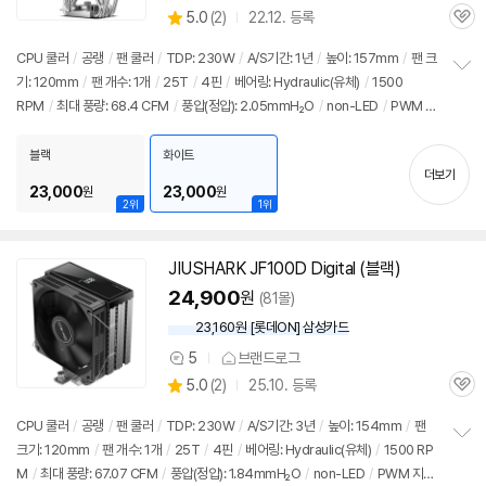
상
5.0
(
2)
22.12. 등록
품
관
별
의
품
심
점
견
CPU 쿨러
/
공랭
/
팬 쿨러
/
TDP: 230W
/
A/S기간: 1년
/
높이: 157mm
/
팬 크
리
기: 120mm
/
팬 개수: 1개
/
25T
/
4핀
/
베어링: Hydraulic(유체)
/
1500
정
뷰
RPM
/
최대 풍량: 68.4 CFM
/
풍압(정압): 2.05mmH₂O
/
non-LED
/
PWM 지
보
펼
원
/
24년 10월부로 1851소켓 지원 추가
치
블랙
화이트
기
더보기
23,000
23,000
원
원
2위
1위
JIUSHARK
JF
100D Digital (블랙)
24,900
원
(81몰)
23,160원 [롯데ON] 삼성카드
5
브랜드로그
상
상
5.0
(
2)
25.10. 등록
품
관
별
의
품
심
점
견
CPU 쿨러
/
공랭
/
팬 쿨러
/
TDP: 230W
/
A/S기간: 3년
/
높이: 154mm
/
팬
리
크기: 120mm
/
팬 개수: 1개
/
25T
/
4핀
/
베어링: Hydraulic(유체)
/
1500 RP
정
뷰
M
/
최대 풍량: 67.07 CFM
/
풍압(정압): 1.84mmH₂O
/
non-LED
/
PWM 지
보