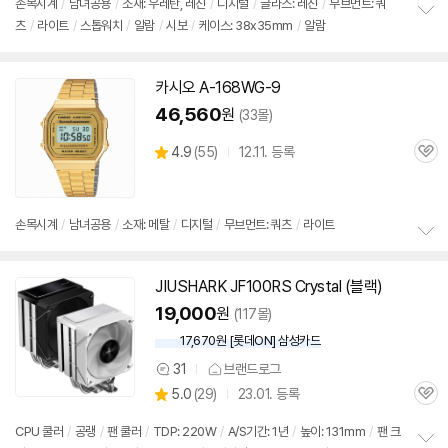
손목시계
/
남녀공용
/
소재: 우레탄, 레진
/
디지털
/
글라스: 레진
/
무브먼트: 쿼
츠
/
라이트
/
스톱워치
/
알람
/
시보
/
케이스: 38x35mm
/
알람
정
보
펼
치
카시오 A-168WG-9
기
46,560
원
(33몰)
상
4.9
(
55)
12.11. 등록
관
별
품
심
점
리
뷰
손목시계
/
남녀공용
/
소재: 메탈
/
디지털
/
무브먼트: 쿼츠
/
라이트
정
보
JIUSHARK
JF
100RS Crystal (블랙)
펼
치
19,000
원
(117몰)
기
17,670원 [롯데ON] 삼성카드
31
브랜드로그
상
상
5.0
(
29)
23.01. 등록
품
관
별
의
품
심
점
견
CPU 쿨러
/
공랭
/
팬 쿨러
/
TDP: 220W
/
A/S기간: 1년
/
높이: 131mm
/
팬 크
리