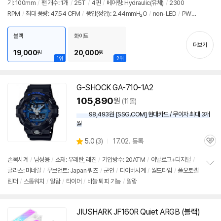
기: 100mm
/
팬 개수: 1개
/
25T
/
4핀
/
베어링: Hydraulic(유체)
/
2300
정
뷰
RPM
/
최대 풍량: 47.54 CFM
/
풍압(정압): 2.44mmH₂O
/
non-LED
/
PWM
보
펼
지원
/
24년 10월부로 1851소켓 지원 추가
치
블랙
화이트
기
더보기
19,000
20,000
원
원
1위
2위
G-SHOCK GA-710-1A2
105,890
원
(11몰)
98,493원 [SSG.COM] 현대카드 / 무이자 최대 3개
월
상
5.0
(
3)
17.02. 등록
관
별
품
심
점
손목시계
/
남성용
/
소재: 우레탄, 레진
/
기압방수: 20ATM
/
아날로그+디지털
/
리
글라스: 미네랄
/
무브먼트: Japan 쿼츠
/
군인
/
다이버시계
/
월드타임
/
풀오토캘
정
뷰
린더
/
스톱워치
/
알람
/
타이머
/
바늘 퇴피 기능
/
알람
보
펼
치
기
JIUSHARK
JF
160R Quiet ARGB (블랙)