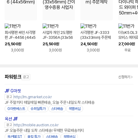
회사명판 싸인 사각명
사업자 개인 2도명판
사각명판 JF-3333
더뉴K5 DL3
판 JF-4456 (44x5
JF-3356A (33x56
(33x33mm) 주문제
모비스 에어
6mm)
mm) 간이영수증용 사
작
믹 하이브리드
25,500
25,500
24,500
27,000
원
원
원
원
업자
1세트 650m
3,000원
3,000원
3,000원
무료
mm
파워링크
광고
신청하기
JF
G마켓
http://m.gmarket.co.kr
광고
JF 주말까지 매일매일 빠른배송, 오늘 주문 내일도착 스타배송
G마켓베스트
슈퍼딜특가
스타배송
꼭멤버십
옥션
JF
http://mobile.auction.co.kr
광고
JF 오늘주문 내일 도착 스타배송! 무제한 무료배송까지
옥션BEST
올킬 특가
스타배송
꼭멤버십