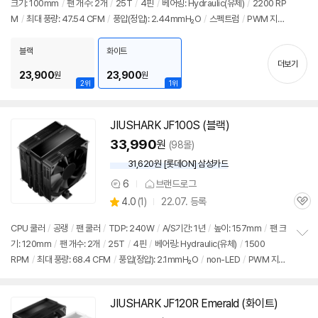
크기: 100mm
/
팬 개수: 2개
/
25T
/
4핀
/
베어링: Hydraulic(유체)
/
2200 RP
정
M
/
최대 풍량: 47.54 CFM
/
풍압(정압): 2.44mmH₂O
/
스펙트럼
/
PWM 지
보
펼
원
/
LED 라이트
/
써멀컴파운드
/
써멀유형: 1회용파우치
치
블랙
화이트
기
더보기
23,900
23,900
원
원
2위
1위
JIUSHARK
JF
100S (블랙)
33,990
원
(98몰)
31,620원 [롯데ON] 삼성카드
6
브랜드로그
상
상
4.0
(
1)
22.07. 등록
품
관
별
의
품
심
점
견
CPU 쿨러
/
공랭
/
팬 쿨러
/
TDP: 240W
/
A/S기간: 1년
/
높이: 157mm
/
팬 크
리
기: 120mm
/
팬 개수: 2개
/
25T
/
4핀
/
베어링: Hydraulic(유체)
/
1500
정
뷰
RPM
/
최대 풍량: 68.4 CFM
/
풍압(정압): 2.1mmH₂O
/
non-LED
/
PWM 지
보
펼
원
/
24년 10월부로 1851소켓 지원 추가
치
기
JIUSHARK
JF
120R Emerald (화이트)