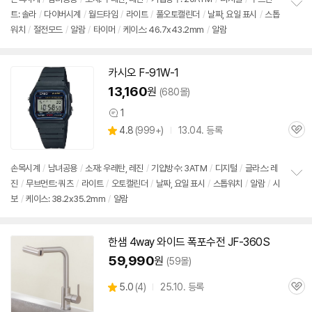
트: 솔라
/
다이버시계
/
월드타임
/
라이트
/
풀오토캘린더
/
날짜, 요일 표시
/
스톱
정
워치
/
절전모드
/
알람
/
타이머
/
케이스: 46.7x43.2mm
/
알람
보
펼
치
기
카시오 F-91W-1
13,160
원
(680몰)
1
상
상
4.8
(
999+)
13.04. 등록
품
관
별
의
품
심
점
견
리
손목시계
/
남녀공용
/
소재: 우레탄, 레진
/
기압방수: 3ATM
/
디지털
/
글라스: 레
뷰
진
/
무브먼트: 쿼츠
/
라이트
/
오토캘린더
/
날짜, 요일 표시
/
스톱워치
/
알람
/
시
정
보
/
케이스: 38.2x35.2mm
/
알람
보
펼
치
기
한샘 4way 와이드 폭포수전
JF
-360S
59,990
원
(59몰)
상
5.0
(
4)
25.10. 등록
관
별
품
심
점