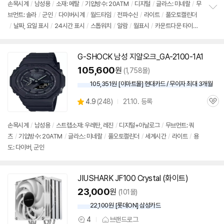
뷰
손목시계
/
남성용
/
소재: 메탈
/
기압방수: 20ATM
/
디지털
/
글라스: 미네랄
/
무
브먼트: 솔라
/
군인
/
다이버시계
/
월드타임
/
전파수신
/
라이트
/
풀오토캘린더
정
/
날짜, 요일 표시
/
24시간 표시
/
스톱워치
/
알람
/
월표시
/
카운트다운 타이
보
펼
머
/
케이스: 43.2x49.3mm
/
내충격구조
/
멀티밴드6
/
모바일링크
/
알람
/
전
치
지잔량낮음경고
/
절전
/
버튼 작업톤 ON, OFF
기
G-SHOCK 남성 지얄오크_GA-2100-1A1
105,600
원
(1,758몰)
105,351원 [이마트몰] 현대카드 / 무이자 최대 3개월
상
4.9
(
248)
21.10. 등록
관
별
품
심
점
리
손목시계
/
남성용
/
스트랩소재: 우레탄, 레진
/
디지털+아날로그
/
무브먼트: 쿼
뷰
츠
/
기압방수: 20ATM
/
글라스: 미네랄
/
풀오토캘린더
/
세계시간
/
라이트
/
용
도: 다이버, 군인
JIUSHARK
JF
100 Crystal (화이트)
23,000
원
(101몰)
22,100원 [롯데ON] 삼성카드
4
브랜드로그
상