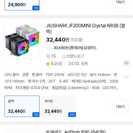
더보기
24,900
원
1위
JIUSHARK
JF
200MINI Crystal ARGB (블
랙)
32,440
원
(102몰)
30,690원 [롯데ON] 삼성카드
15
브랜드로그
상
상
5.0
(
4)
24.03. 등록
품
관
별
의
품
심
점
견
CPU 쿨러
/
공랭
/
팬 쿨러
/
TDP: 250W
/
A/S기간: 3년
/
높이: 144mm
/
팬
리
크기: 100mm
/
팬 개수: 2개
/
25T
/
3-4핀
/
베어링: Hydraulic(유체)
/
2300
정
뷰
RPM
/
최대 풍량: 47.54 CFM
/
풍압(정압): 2.44mmH₂O
/
RGB
/
LED 라이
보
펼
트
/
PWM 지원
/
써멀컴파운드
/
써멀유형: 튜브형
/
24년 10월부로 1851소켓 지
치
원 추가
블랙
화이트
기
더보기
32,440
32,440
원
원
1위
2위
트랜센드 JetFlash 890 (64GB)