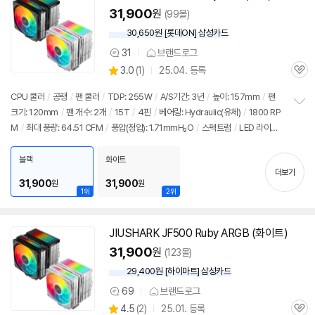
기
31,900
원
(99몰)
30,650원 [롯데ON] 삼성카드
31
브랜드로그
상
상
3.0
(
1)
25.04. 등록
품
관
별
의
품
심
점
견
CPU 쿨러
/
공랭
/
팬 쿨러
/
TDP: 255W
/
A/S기간: 3년
/
높이: 157mm
/
팬
리
크기: 120mm
/
팬 개수: 2개
/
15T
/
4핀
/
베어링: Hydraulic(유체)
/
1800 RP
정
뷰
M
/
최대 풍량: 64.51 CFM
/
풍압(정압): 1.71mmH₂O
/
스펙트럼
/
LED 라이
보
펼
트
/
PWM 지원
/
써멀컴파운드
/
써멀유형: 1회용파우치
치
블랙
화이트
기
더보기
31,900
31,900
원
원
1위
2위
JIUSHARK
JF
500 Ruby ARGB (화이트)
31,900
원
(123몰)
29,400원 [하이마트] 삼성카드
69
브랜드로그
상
상
4.5
(
2)
25.01. 등록
품
관