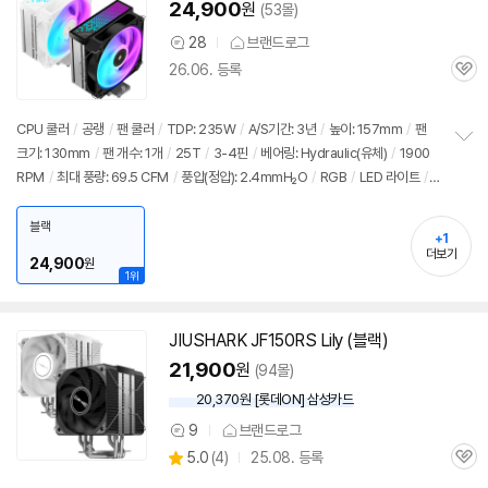
24,900
원
(53몰)
28
브랜드로그
상
26.06. 등록
품
관
의
심
견
CPU 쿨러
/
공랭
/
팬 쿨러
/
TDP: 235W
/
A/S기간: 3년
/
높이: 157mm
/
팬
크기: 130mm
/
팬 개수: 1개
/
25T
/
3-4핀
/
베어링: Hydraulic(유체)
/
1900
정
RPM
/
최대 풍량: 69.5 CFM
/
풍압(정압): 2.4mmH₂O
/
RGB
/
LED 라이트
/
보
펼
PWM 지원
/
써멀컴파운드
/
써멀유형: 주사기형
치
블랙
기
+1
더보기
24,900
원
1위
JIUSHARK
JF
150RS Lily (블랙)
21,900
원
(94몰)
20,370원 [롯데ON] 삼성카드
9
브랜드로그
상
상
5.0
(
4)
25.08. 등록
품
관
별
의
품
심