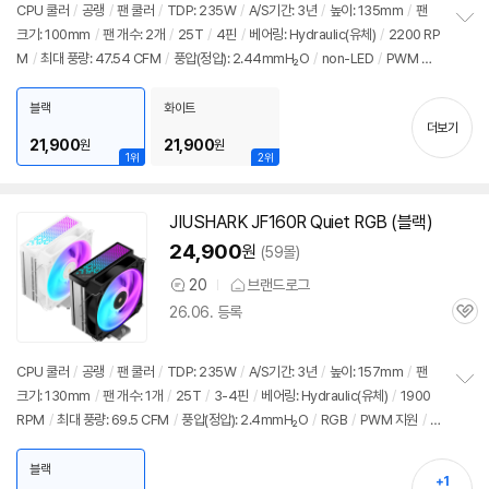
점
견
CPU 쿨러
/
공랭
/
팬 쿨러
/
TDP: 235W
/
A/S기간: 3년
/
높이: 135mm
/
팬
리
크기: 100mm
/
팬 개수: 2개
/
25T
/
4핀
/
베어링: Hydraulic(유체)
/
2200 RP
정
뷰
M
/
최대 풍량: 47.54 CFM
/
풍압(정압): 2.44mmH₂O
/
non-LED
/
PWM 지
보
펼
원
/
써멀컴파운드
/
써멀유형: 1회용파우치
치
블랙
화이트
기
더보기
21,900
21,900
원
원
1위
2위
세부정보 열기/접기
JIUSHARK
JF
160R Quiet RGB (블랙)
24,900
원
(59몰)
20
브랜드로그
상
26.06. 등록
품
관
의
심
견
CPU 쿨러
/
공랭
/
팬 쿨러
/
TDP: 235W
/
A/S기간: 3년
/
높이: 157mm
/
팬
크기: 130mm
/
팬 개수: 1개
/
25T
/
3-4핀
/
베어링: Hydraulic(유체)
/
1900
정
RPM
/
최대 풍량: 69.5 CFM
/
풍압(정압): 2.4mmH₂O
/
RGB
/
PWM 지원
/
L
보
펼
ED 라이트
/
써멀컴파운드
/
써멀유형: 주사기형
치
블랙
기
+1