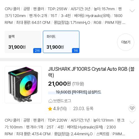
별
의
품
심
점
견
CPU 쿨러
/
공랭
/
팬 쿨러
/
TDP: 255W
/
A/S기간: 3년
/
높이: 157mm
/
팬
리
크기: 120mm
/
팬 개수: 2개
/
15T
/
3-4핀
/
베어링: Hydraulic(유체)
/
1800
정
뷰
RPM
/
최대 풍량: 64.51 CFM
/
풍압(정압): 1.71mmH₂O
/
RGB
/
PWM 지원
/
보
펼
LED 라이트
/
써멀컴파운드
/
써멀유형: 1회용파우치
치
블랙
화이트
기
더보기
31,900
31,900
원
원
2위
1위
JIUSHARK
JF
100RS Crystal Auto RGB (블
랙)
21,000
원
(119몰)
19,600원 [하이마트] 삼성카드
브랜드로그
상
4.9
(
16)
23.03. 등록
관
별
품
심
점
CPU 쿨러
/
공랭
/
팬 쿨러
/
TDP: 220W
/
A/S기간: 1년
/
높이: 131mm
/
팬 크
리
기: 100mm
/
팬 개수: 1개
/
25T
/
4핀
/
베어링: Hydraulic(유체)
/
2300
정
뷰
RPM
/
최대 풍량: 47.54 CFM
/
풍압(정압): 2.44mmH₂O
/
스펙트럼
/
PWM
보