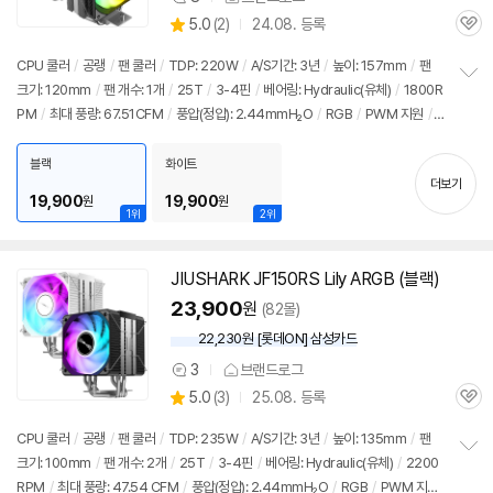
상
상
5.0
(
2)
24.08. 등록
품
관
별
의
품
심
점
견
CPU 쿨러
/
공랭
/
팬 쿨러
/
TDP: 220W
/
A/S기간: 3년
/
높이: 157mm
/
팬
리
크기: 120mm
/
팬 개수: 1개
/
25T
/
3-4핀
/
베어링: Hydraulic(유체)
/
1800R
정
뷰
PM
/
최대 풍량: 67.51CFM
/
풍압(정압): 2.44mmH₂O
/
RGB
/
PWM 지원
/
L
보
펼
ED 라이트
/
써멀컴파운드
/
써멀유형: 1회용파우치
치
블랙
화이트
기
더보기
19,900
19,900
원
원
1위
2위
JIUSHARK
JF
150RS Lily ARGB (블랙)
23,900
원
(82몰)
22,230원 [롯데ON] 삼성카드
3
브랜드로그
상
상
5.0
(
3)
25.08. 등록
품
관
별
의
품
심
점
견
CPU 쿨러
/
공랭
/
팬 쿨러
/
TDP: 235W
/
A/S기간: 3년
/
높이: 135mm
/
팬
리
크기: 100mm
/
팬 개수: 2개
/
25T
/
3-4핀
/
베어링: Hydraulic(유체)
/
2200
정
뷰
RPM
/
최대 풍량: 47.54 CFM
/
풍압(정압): 2.44mmH₂O
/
RGB
/
PWM 지
보