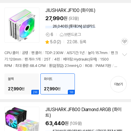
JIUSHARK
JF
100 (화이트)
27,990
원
(93몰)
26,040원 [롯데ON] 삼성카드
6
브랜드로그
상
상
5.0
(
2)
22.08. 등록
품
관
별
의
품
심
점
견
CPU 쿨러
/
공랭
/
팬 쿨러
/
TDP: 230W
/
A/S기간: 1년
/
높이: 157mm
/
팬 크
리
기: 120mm
/
팬 개수: 1개
/
25T
/
4핀
/
베어링: Hydraulic(유체)
/
1500
정
뷰
RPM
/
최대 풍량: 68.4 CFM
/
풍압(정압): 2.1mmH₂O
/
RGB
/
PWM 지원
/
L
보
펼
ED 라이트
/
24년 10월부로 1851소켓 지원 추가
치
블랙
화이트
기
더보기
27,990
27,990
원
원
2위
1위
JIUSHARK
JF
800 Diamond ARGB (화이
트)
63,440
원
(109몰)