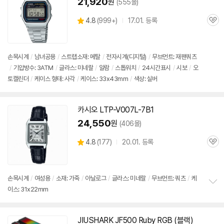
21,920
원
(555몰)
상
4.8
(
999+)
17.01. 등록
관
별
품
심
점
리
뷰
손목시계
/
남녀공용
/
스트랩소재: 메탈
/
전자시계(디지털)
/
무브먼트: 재팬쿼츠
/
기압방수: 3ATM
/
글라스: 미네랄
/
알람
/
스톱워치
/
24시간표시
/
시보
/
오
토캘린더
/
케이스 형태: 사각
/
케이스: 33x43mm
/
색상: 실버
카시오 LTP-V007L-7B1
24,550
원
(406몰)
상
4.8
(
177)
20.01. 등록
관
별
품
심
점
리
뷰
손목시계
/
여성용
/
소재: 가죽
/
아날로그
/
글라스: 미네랄
/
무브먼트: 쿼츠
/
케
이스: 31x22mm
정
보
펼
치
JIUSHARK
JF
500 Ruby RGB (블랙)