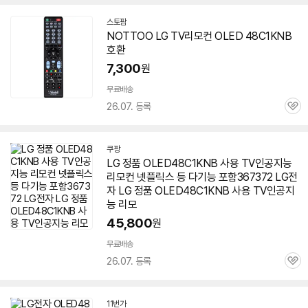
스토팜
네
NOTTOO LG TV리모컨 OLED
48C1KNB
이
호환
버
페
7,300
원
이
무료배송
26.07. 등록
관
심
쿠팡
LG 정품 OLED48C1KNB 사용 TV인공지능
리모컨 넷플릭스 등 다기능 포함367372 LG전
자 LG 정품 OLED48C1KNB 사용 TV인공지
능 리모
45,800
원
세부정보 열기/접기
무료배송
26.07. 등록
관
심
11번가