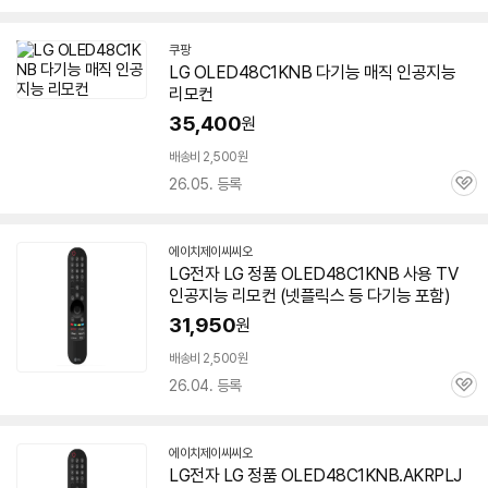
심
쿠팡
LG OLED48C1KNB 다기능 매직 인공지능
리모컨
35,400
원
배송비 2,500원
26.05. 등록
관
심
에이치제이씨씨오
네
LG전자 LG 정품 OLED48C1KNB 사용 TV
이
인공지능 리모컨 (넷플릭스 등 다기능 포함)
버
페
31,950
원
이
배송비 2,500원
26.04. 등록
관
심
에이치제이씨씨오
네
LG전자 LG 정품 OLED48C1KNB.AKRPLJ
이