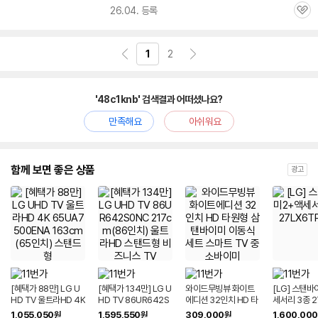
26.04. 등록
관
심
1
2
'48c1knb' 검색결과 어떠셨나요?
만족해요
아쉬워요
함께 보면 좋은 상품
광고
[혜택가 88만] LG U
[혜택가 134만] LG U
와이드무빙뷰 화이트
[LG] 스탠
HD TV 울트라HD 4K
HD TV 86UR642S
에디션 32인치 HD 타
세서리 3종 2
65UA7500ENA 16
0NC 217cm(86인
원형 삼탠바이미 이동
PGAA
1,055,050
1,595,550
309,000
1,600,000
원
원
원