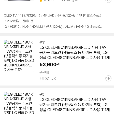
4.8
(
213)
21.04. 등록
품
관
별
의
품
심
점
견
리
OLED TV
/
48인치(120cm)
/
4K UHD
/
주사율: 120Hz
/
에너지효율: 4등급
뷰
/
2021년형
/
돌비비전
정
IQ
/
HDR10
/
HLG
/
HDMI2.1
/
VRR(120Hz)
/
ALLM
/
HGIG
/
G-Sync Co
보
펼
mpatible
/
FreeSync
/
게임모드
/
HDMI(전체): 4개
/
출시가: 2,387,000원
치
기
쿠팡
LG OLED48C1KNB.AKRPLJD 사용 TV인
공지능 리모컨 (넷플릭스 등 다기능 포함) LG
정품 OLED48C1KNB.AKRPLJD 사용 T 1개
53,900
원
무료배송
26.07. 등록
관
심
쿠팡
LG OLED48C1KNB.AKRPLJD 사용 TV인
공지능 리모컨 (넷플릭스 등 다기능 포함) LG
정품 OLED48C1KNB.AKRPLJD 사용 T 1개