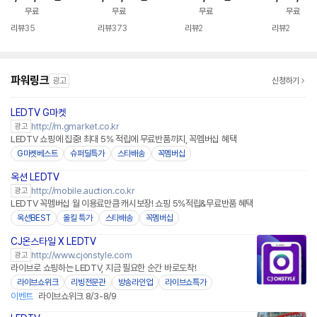
3cm(65인치) 스탠드
치) 울트라HD 스탠드
식 세트 스마트 TV 중
무료
무료
무료
무료
형
형 비즈니스 TV
소바이미
리뷰
35
리뷰
373
리뷰
2
리뷰
2
파워링크
광고
신청하기
LEDTV G마켓
http://m.gmarket.co.kr
광고
LEDTV 쇼핑에 집중! 최대 5% 적립에 무료반품까지, 꼭멤버십 혜택
G마켓베스트
슈퍼딜특가
스타배송
꼭멤버십
옥션 LEDTV
http://mobile.auction.co.kr
광고
LEDTV 꼭멤버십 월 이용료만큼 캐시보장! 쇼핑 5%적립&무료반품 혜택
옥션BEST
올킬 특가
스타배송
꼭멤버십
CJ온스타일 X LEDTV
네이버페이
http://www.cjonstyle.com
광고
라이브로 쇼핑하는 LEDTV, 지금 필요한 순간 바로도착!
라이브쇼위크
리빙전문관
방송라인업
라이브쇼특가
이벤트
라이브쇼위크 8/3-8/9