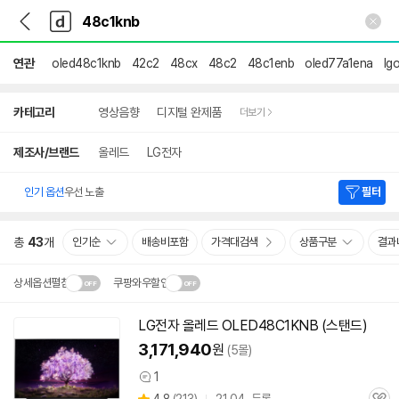
뒤
다
본문 바로가기
다
로
나
나
가
와
와
기
메
연관
oled48c1knb
42c2
48cx
48c2
48c1enb
oled77a1ena
lg
인
상
카테고리
영상음향
디지털 완제품
더보기
세
검
색
제조사/브랜드
올레드
LG전자
인기 옵션
우선 노출
필터
총
43
개
인기순
배송비포함
가격대검색
상품구분
결과
상세옵션펼침
쿠팡와우할인
설치 환경·지역에 따라
LG전자 올레드 OLED48C1KNB (스탠드)
닫
배송·설치비가 달라집니다.
3,171,940
원
(5몰)
기
1
상
상