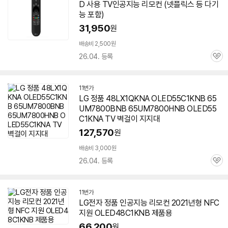
D 사용 TV인공지능 리모컨 (넷플릭스 등 다기
버
페
능 포함)
이
31,950
원
배송비 2,500원
26.04. 등록
관
심
11번가
LG 정품 48LX1QKNA OLED55C1KNB 65
UM7800BNB 65UM7800HNB OLED55
C1KNA TV 벽걸이 지지대
127,570
원
배송비 3,000원
26.04. 등록
관
심
11번가
LG전자 정품 인공지능 리모컨 2021년형 NFC
지원 OLED48C1KNB 제품용
66,200
원