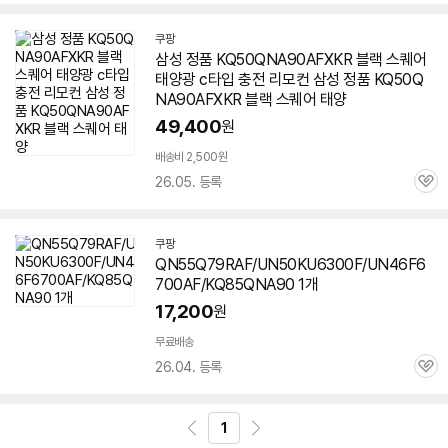
심
쿠팡
삼성 정품 KQ50QNA90AFXKR 블랙 스퀘어
태양광 c타입 충전 리모컨 삼성 정품 KQ50Q
NA90AFXKR 블랙 스퀘어 태양
49,400
원
배송비 2,500원
26.05. 등록
관
심
쿠팡
QN55Q79RAF/UN50KU6300F/UN46F6
700AF/KQ85QNA90 1개
17,200
원
무료배송
26.04. 등록
관
심
1