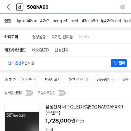
뒤
다
본문 바로가기
다
로
나
나
가
와
와
기
메
연관
lgoled48cx
42c2
neoqled
oled
43qnb90
lg42c2oled
lgo
인
상
카테고리
영상음향
디지털 완제품
더보기
세
검
색
제조사/브랜드
네오QLED
삼성전자
인기 옵션
우선 노출
필터
총
11
개
인기순
배송비포함
가격대검색
상품구분
결과
상세옵션펼침
쿠팡와우할인
설치 환경·지역에 따라
삼성전자 네오QLED KQ50QNA90AFXKR
닫
배송·설치비가 달라집니다.
(스탠드)
기
1,728,000
원
(2몰)
4