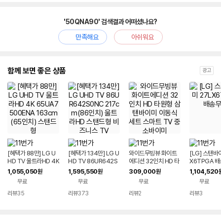
'50QNA90' 검색결과 어떠셨나요?
만족해요
아쉬워요
함께 보면 좋은 상품
광고
[혜택가 88만] LG U
[혜택가 134만] LG U
와이드무빙뷰 화이트
[LG] 스탠바
HD TV 울트라HD 4K
HD TV 86UR642S
에디션 32인치 HD 타
X6TPGA 
65UA7500ENA 16
0NC 217cm(86인
원형 삼탠바이미 이동
1,055,050
1,595,550
309,000
1,104,520
원
원
원
3cm(65인치) 스탠드
치) 울트라HD 스탠드
식 세트 스마트 TV 중
무료
무료
무료
무료
형
형 비즈니스 TV
소바이미
리뷰
35
리뷰
373
리뷰
2
리뷰
3