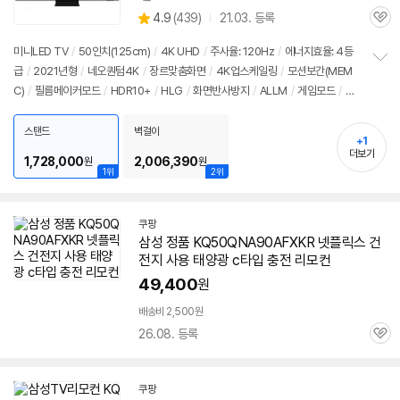
상
상
4.9
(
439)
21.03. 등록
품
관
별
의
품
심
점
견
미니LED TV
/
50인치(125cm)
/
4K UHD
/
주사율: 120Hz
/
에너지효율: 4등
리
급
/
2021년형
/
네오퀀텀4K
/
장르맞춤화면
/
4K업스케일링
/
모션보간(MEM
정
뷰
C)
/
필름메이커모드
/
HDR10+
/
HLG
/
화면반사방지
/
ALLM
/
게임모드
/
H
보
펼
DMI2.1
/
FreeSync
/
타이젠
/
HDMI(전체): 4개
/
출시가: 1,990,000원
치
스탠드
벽걸이
기
+1
더보기
1,728,000
2,006,390
원
원
1위
2위
쿠팡
삼성 정품 KQ50QNA90AFXKR 넷플릭스 건
전지 사용 태양광 c타입 충전 리모컨
49,400
원
배송비 2,500원
26.08. 등록
관
심
쿠팡