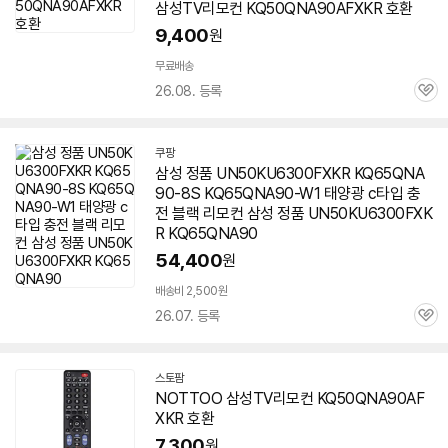
삼성TV리모컨 KQ50QNA90AFXKR 호환
9,400
원
무료배송
26.08. 등록
관
심
쿠팡
삼성 정품 UN50KU6300FXKR KQ65QNA
90-8S KQ65QNA90-W1 태양광 c타입 충
전 블랙 리모컨 삼성 정품 UN50KU6300FXK
R KQ65QNA90
54,400
원
배송비 2,500원
26.07. 등록
관
심
스토팜
네
NOTTOO 삼성TV리모컨 KQ50QNA90AF
이
XKR 호환
버
페
7,300
원