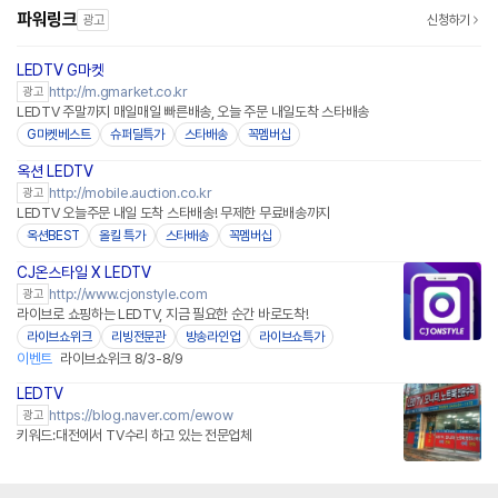
파워링크
광고
신청하기
LEDTV G마켓
http://m.gmarket.co.kr
광고
LEDTV 주말까지 매일매일 빠른배송, 오늘 주문 내일도착 스타배송
G마켓베스트
슈퍼딜특가
스타배송
꼭멤버십
옥션 LEDTV
http://mobile.auction.co.kr
광고
LEDTV 오늘주문 내일 도착 스타배송! 무제한 무료배송까지
옥션BEST
올킬 특가
스타배송
꼭멤버십
CJ온스타일 X LEDTV
네이버페이
http://www.cjonstyle.com
광고
라이브로 쇼핑하는 LEDTV, 지금 필요한 순간 바로도착!
라이브쇼위크
리빙전문관
방송라인업
라이브쇼특가
이벤트
라이브쇼위크 8/3-8/9
LEDTV
https://blog.naver.com/ewow
광고
키워드:대전에서 TV수리 하고 있는 전문업체